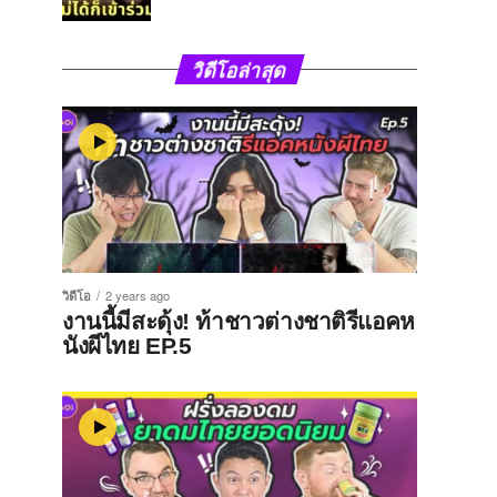
วิดีโอล่าสุด
วิดีโอ
2 years ago
งานนี้มีสะดุ้ง! ท้าชาวต่างชาติรีแอคห
นังผีไทย EP.5