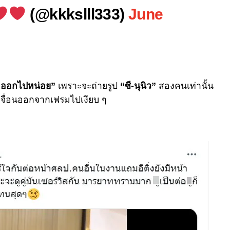
(@kkkslll333)
June
อ ออกไปหน่อย”
เพราะจะถ่ายรูป
“ซี-นุนิว”
สองคนเท่านั้น
มเจื่อนออกจากเฟรมไปเงียบ ๆ