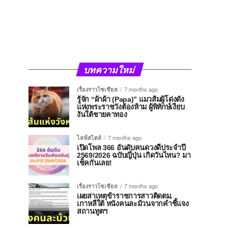
บทความใหม่
เรื่องราวโซเชียล
7 months ago
รู้จัก “ผ้าผ้า (Papa)” แมวส้มผู้โด่งดัง
แห่งพระราชวังต้องห้าม ผู้พิทักษ์เงียบ
งันใต้ชายคาทอง
ไลฟ์สไตล์
7 months ago
เปิดโพล 366 อันดับคนดวงดีประจำปี
2569/2026 ฉบับญี่ปุ่น เกิดวันไหน? มา
เช็คกันเลย!
เรื่องราวโซเชียล
7 months ago
เผยสาเหตุข้าราชการสาวติดตม.
เกาหลีใต้ หนังคนละม้วนจากคำชี้แจง
สถานทูตฯ