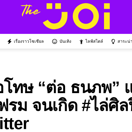
เรื่องราวโซเชียล
บันเทิง
ไลฟ์สไตล์
สาระน่าร
ขอโทษ “ต่อ ธนภพ” แ
ฟรม จนเกิด #ไล่ศิ
tter