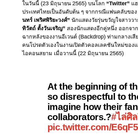
ในวันนี้ (23 มิถุนายน 2565) บนโลก
“Twitter”
แฮ
ประเทศไทยเป็นอันดับต้น ๆ จากกรณีแฟนคลับของ
นทร์ เพริศพิริยะวงศ์”
นักแสดงวัยรุ่นขวัญใจสาวว
ทิวัตถ์ ตั้งวันเจริญ”
สองนักแสดงอีกคู่หนึ่ง ออกจากเฟ
ฉากหลังของงานอีเวนต์ (Backdrop) ท่ามกลางเสี
คนโปรดตัวเองในงาน
เปิดตัวคอลเลคชันใหม่ของแ
ไอคอนสยาม เมื่อวานนี้ (22 มิถุนายน 2565)
At the beginning of th
so disrespectful to t
imagine how their fans
collaborators.?
#ไล่ศิ
pic.twitter.com/E6qF