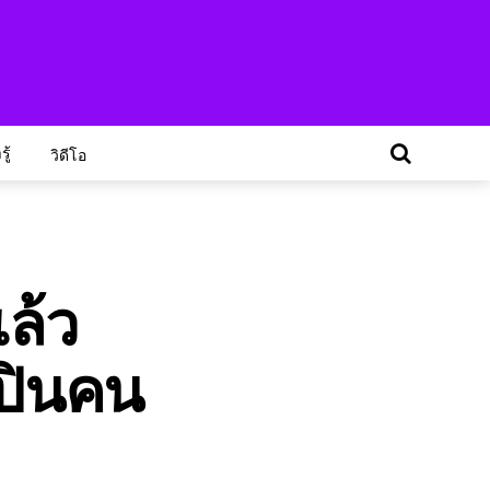
ู้
วิดีโอ
ล้ว
ลปินคน