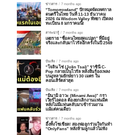
ข่าวสาร
7 months ago
“Tomorrowland” ปักหมุดจัดเทศกาล
ดนตรีในไทย วันที่ 11-13 ธันวาคม
2026 ณ Wisdom Valley พัทยา เปิดลง
ทะเบียน 8 มกราคมนี้!
สาระน่ารู้
7 months ago
เผยราย “ชื่อคนไทยสุดแปลก” ที่มีอยู่
จริงและกลับมาไวรัลอีกครั้งในปี 2569
บันเทิง
7 months ago
“โจลิน ไช่ (Jolin Tsai)” ราชินี C-
Pop กลายเป็นไวรัล หลังยืนร้องเพลง
บนงูหลามยักษ์ยาว 30 เมตร ใน
คอนเสิร์ตล่าสุด
บันเทิง
7 months ago
“มินามิ อาวะ (Minami Awa)” กรา
เวียร์ไอดอล ต้องยกเลิกงานแฟนมีต
หลังไม่มีแฟนคลับมาเข้าร่วมงาน
แม้แต่คนเดียว
ข่าวสาร
7 months ago
อึ้งทั้งโซเชียล! สองพ่อลูกร่วมใจกันทำ
“OnlyFans” หลังห้ามลูกแล้วไม่ฟัง