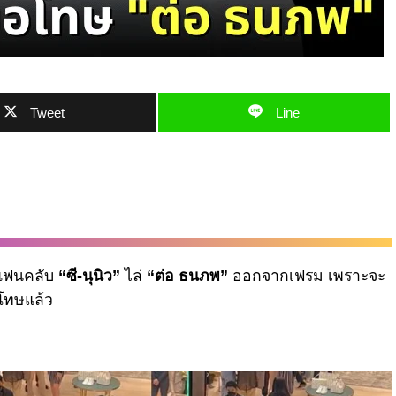
Tweet
Line
อแฟนคลับ
“ซี-นุนิว”
ไล่
“ต่อ ธนภพ”
ออกจากเฟรม เพราะจะ
อโทษแล้ว