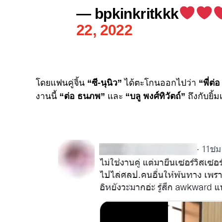
— bpkinkritkkk
22, 2022
โดยแฟนคู่จิ้น
“ซี-นุนิว”
ได้ตะโกนออกไปว่า
“พี่ต่
งานนี้
“ต่อ ธนภพ”
และ
“บลู พงศ์ทิวัตถ์”
ถึงกับยิ้