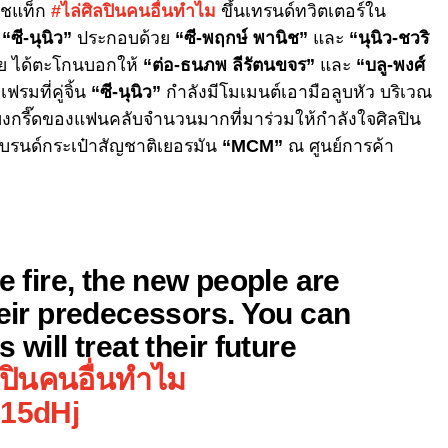
ชแท็ก
#ไล่ศิลปินคนอื่นทําไม
ขึ้นเทรนด์ทวิตเตอร์ใน
“ซี-นุนิว”
ประกอบด้วย
“ซี-พฤกษ์ พานิช”
และ
“นุนิว-ชวริ
าย ได้ตะโกนบอกให้
“ต่อ-ธนภพ ลีรัตนขจร”
และ
“บลู-พงศ์
รมที่คู่จิ้น
“ซี-นุนิว”
กำลังมีโมเมนต์เอามือลูบหัว บริเวณ
ยงกรี๊ดของแฟนคลับจำนวนมากที่มาร่วมให้กำลังใจศิลปิน
บรนด์กระเป๋าสัญชาติเยอรมัน
“MCM”
ณ ศูนย์การค้า
e fire, the new people are
heir predecessors. You can
 will treat their future
ลปินคนอื่นทำไม
515dHj