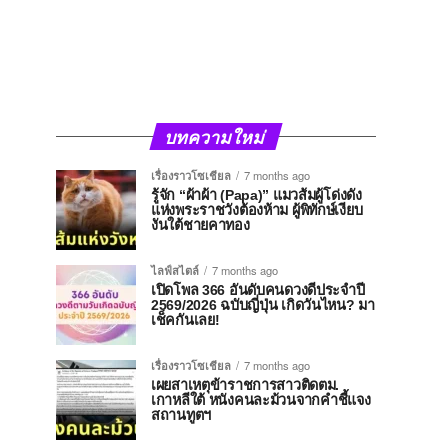
บทความใหม่
เรื่องราวโซเชียล
7 months ago
รู้จัก “ผ้าผ้า (Papa)” แมวส้มผู้โด่งดัง
แห่งพระราชวังต้องห้าม ผู้พิทักษ์เงียบ
งันใต้ชายคาทอง
ไลฟ์สไตล์
7 months ago
เปิดโพล 366 อันดับคนดวงดีประจำปี
2569/2026 ฉบับญี่ปุ่น เกิดวันไหน? มา
เช็คกันเลย!
เรื่องราวโซเชียล
7 months ago
เผยสาเหตุข้าราชการสาวติดตม.
เกาหลีใต้ หนังคนละม้วนจากคำชี้แจง
สถานทูตฯ