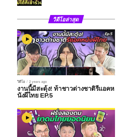
วิดีโอล่าสุด
วิดีโอ
2 years ago
งานนี้มีสะดุ้ง! ท้าชาวต่างชาติรีแอคห
นังผีไทย EP.5