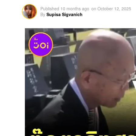
Published
10 months ago
on
October 12, 2025
By
Supisa Sigvanich