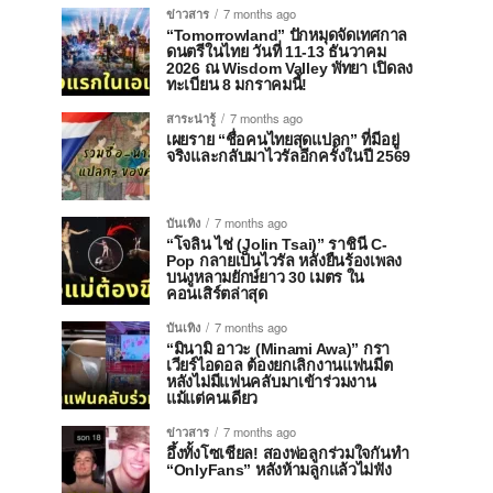
ข่าวสาร
7 months ago
“Tomorrowland” ปักหมุดจัดเทศกาล
ดนตรีในไทย วันที่ 11-13 ธันวาคม
2026 ณ Wisdom Valley พัทยา เปิดลง
ทะเบียน 8 มกราคมนี้!
สาระน่ารู้
7 months ago
เผยราย “ชื่อคนไทยสุดแปลก” ที่มีอยู่
จริงและกลับมาไวรัลอีกครั้งในปี 2569
บันเทิง
7 months ago
“โจลิน ไช่ (Jolin Tsai)” ราชินี C-
Pop กลายเป็นไวรัล หลังยืนร้องเพลง
บนงูหลามยักษ์ยาว 30 เมตร ใน
คอนเสิร์ตล่าสุด
บันเทิง
7 months ago
“มินามิ อาวะ (Minami Awa)” กรา
เวียร์ไอดอล ต้องยกเลิกงานแฟนมีต
หลังไม่มีแฟนคลับมาเข้าร่วมงาน
แม้แต่คนเดียว
ข่าวสาร
7 months ago
อึ้งทั้งโซเชียล! สองพ่อลูกร่วมใจกันทำ
“OnlyFans” หลังห้ามลูกแล้วไม่ฟัง