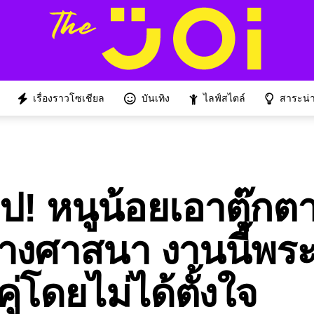
เรื่องราวโซเชียล
บันเทิง
ไลฟ์สไตล์
สาระน่าร
! หนูน้อยเอาตุ๊กต
ีทางศาสนา งานนี้พร
่โดยไม่ได้ตั้งใจ