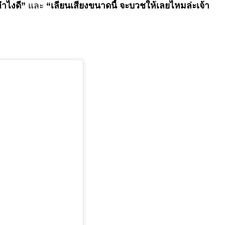
ำไงดี”
และ
“เลียนเสียงขนาดนี้ จะบวชให้เลยไหมล่ะเจ้า