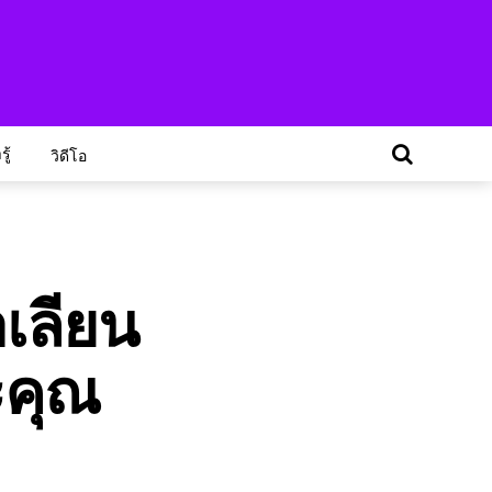
ู้
วิดีโอ
าเลียน
ะคุณ