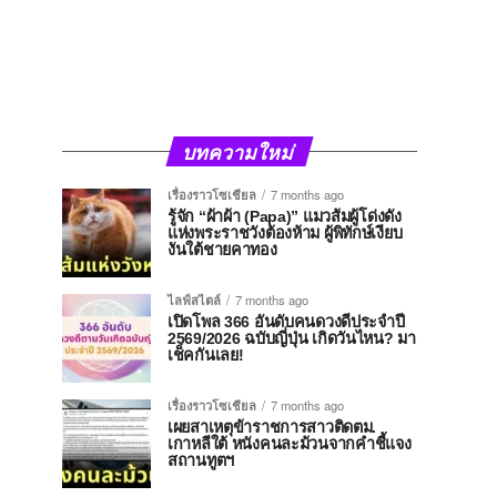
บทความใหม่
เรื่องราวโซเชียล
7 months ago
รู้จัก “ผ้าผ้า (Papa)” แมวส้มผู้โด่งดัง
แห่งพระราชวังต้องห้าม ผู้พิทักษ์เงียบ
งันใต้ชายคาทอง
ไลฟ์สไตล์
7 months ago
เปิดโพล 366 อันดับคนดวงดีประจำปี
2569/2026 ฉบับญี่ปุ่น เกิดวันไหน? มา
เช็คกันเลย!
เรื่องราวโซเชียล
7 months ago
เผยสาเหตุข้าราชการสาวติดตม.
เกาหลีใต้ หนังคนละม้วนจากคำชี้แจง
สถานทูตฯ