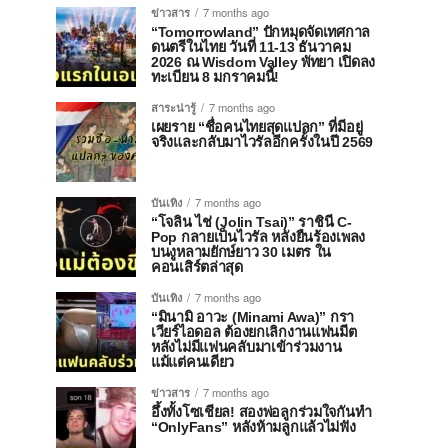
ข่าวสาร
7 months ago
“Tomorrowland” ปักหมุดจัดเทศกาล
ดนตรีในไทย วันที่ 11-13 ธันวาคม
2026 ณ Wisdom Valley พัทยา เปิดลง
ทะเบียน 8 มกราคมนี้!
สาระน่ารู้
7 months ago
เผยราย “ชื่อคนไทยสุดแปลก” ที่มีอยู่
จริงและกลับมาไวรัลอีกครั้งในปี 2569
บันเทิง
7 months ago
“โจลิน ไช่ (Jolin Tsai)” ราชินี C-
Pop กลายเป็นไวรัล หลังยืนร้องเพลง
บนงูหลามยักษ์ยาว 30 เมตร ใน
คอนเสิร์ตล่าสุด
บันเทิง
7 months ago
“มินามิ อาวะ (Minami Awa)” กรา
เวียร์ไอดอล ต้องยกเลิกงานแฟนมีต
หลังไม่มีแฟนคลับมาเข้าร่วมงาน
แม้แต่คนเดียว
ข่าวสาร
7 months ago
อึ้งทั้งโซเชียล! สองพ่อลูกร่วมใจกันทำ
“OnlyFans” หลังห้ามลูกแล้วไม่ฟัง