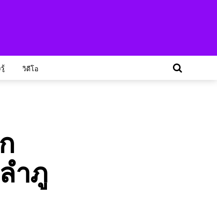
ู้
วิดีโอ
็ก
ลำภู