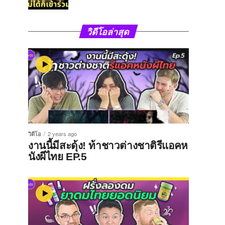
วิดีโอล่าสุด
วิดีโอ
2 years ago
งานนี้มีสะดุ้ง! ท้าชาวต่างชาติรีแอคห
นังผีไทย EP.5