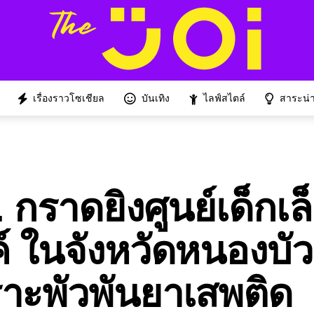
เรื่องราวโซเชียล
บันเทิง
ไลฟ์สไตล์
สาระน่าร
 กราดยิงศูนย์เด็กเล
์ ในจังหวัดหนองบัว
าะพัวพันยาเสพติด