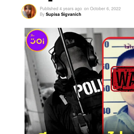
Published
4 years ago
on
October 6, 2022
By
Supisa Sigvanich