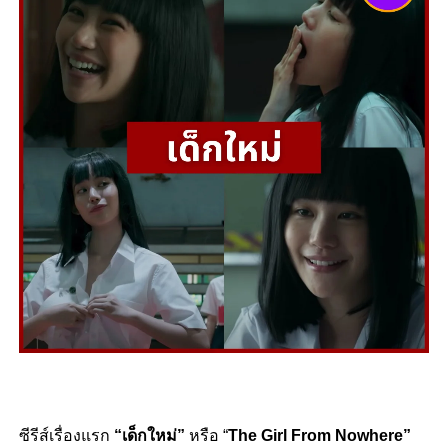
ซีรีส์เรื่องแรก
“
เด็กใหม่”
หรือ
“
The Girl From Nowhere”