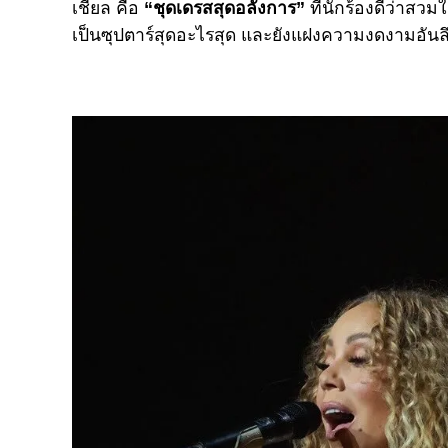
เชียล คือ
“ชุดเดรสสุดอลังการ”
ที่นักร้องดีว่าสวมใ
เป็นซุปตาร์สุดอะไรสุด และยังแฝงความงดงามอันลึก