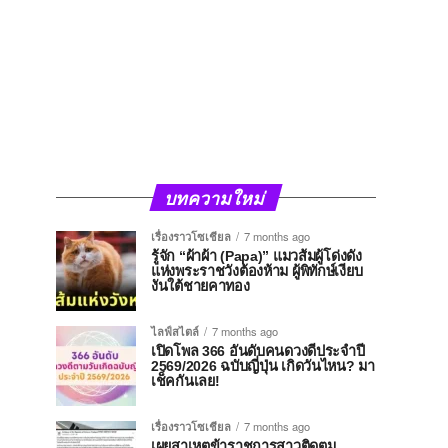
บทความใหม่
เรื่องราวโซเชียล
7 months ago
รู้จัก “ผ้าผ้า (Papa)” แมวส้มผู้โด่งดัง
แห่งพระราชวังต้องห้าม ผู้พิทักษ์เงียบ
งันใต้ชายคาทอง
ไลฟ์สไตล์
7 months ago
เปิดโพล 366 อันดับคนดวงดีประจำปี
2569/2026 ฉบับญี่ปุ่น เกิดวันไหน? มา
เช็คกันเลย!
เรื่องราวโซเชียล
7 months ago
เผยสาเหตุข้าราชการสาวติดตม.