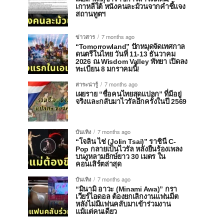
เกาหลีใต้ หนังคนละม้วนจากคำชี้แจง
สถานทูตฯ
ข่าวสาร
7 months ago
“Tomorrowland” ปักหมุดจัดเทศกาล
ดนตรีในไทย วันที่ 11-13 ธันวาคม
2026 ณ Wisdom Valley พัทยา เปิดลง
ทะเบียน 8 มกราคมนี้!
สาระน่ารู้
7 months ago
เผยราย “ชื่อคนไทยสุดแปลก” ที่มีอยู่
จริงและกลับมาไวรัลอีกครั้งในปี 2569
บันเทิง
7 months ago
“โจลิน ไช่ (Jolin Tsai)” ราชินี C-
Pop กลายเป็นไวรัล หลังยืนร้องเพลง
บนงูหลามยักษ์ยาว 30 เมตร ใน
คอนเสิร์ตล่าสุด
บันเทิง
7 months ago
“มินามิ อาวะ (Minami Awa)” กรา
เวียร์ไอดอล ต้องยกเลิกงานแฟนมีต
หลังไม่มีแฟนคลับมาเข้าร่วมงาน
แม้แต่คนเดียว