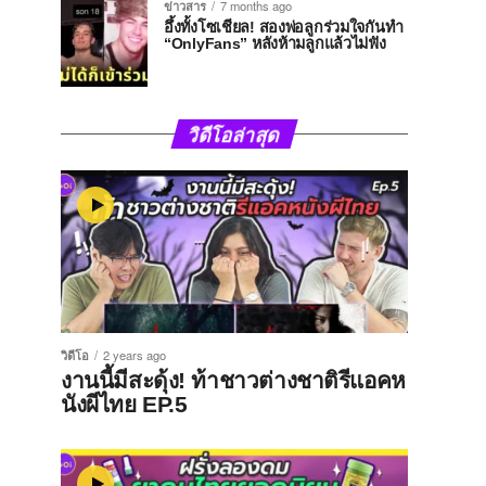
ข่าวสาร
7 months ago
อึ้งทั้งโซเชียล! สองพ่อลูกร่วมใจกันทำ
“OnlyFans” หลังห้ามลูกแล้วไม่ฟัง
วิดีโอล่าสุด
วิดีโอ
2 years ago
งานนี้มีสะดุ้ง! ท้าชาวต่างชาติรีแอคห
นังผีไทย EP.5