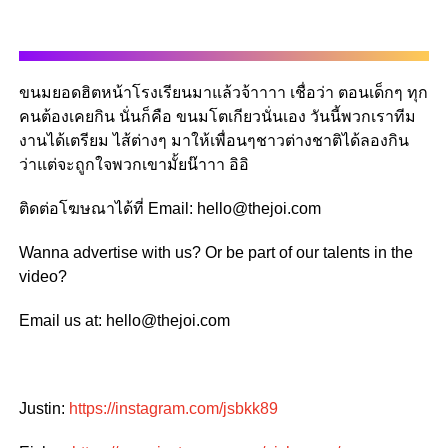
ขนมยอดฮิตหน้าโรงเรียนมาแล้วจ้าาาา เชื่อว่า ตอนเด็กๆ ทุก
คนต้องเคยกิน นั่นก็คือ ขนมโตเกียวนั่นเอง วันนี้พวกเราทีม
งานได้เตรียม ไส้ต่างๆ มาให้เพื่อนๆชาวต่างชาติได้ลองกิน
ว่าแต่จะถูกใจพวกเขามั้ยน๊าาา อิอิ
ติดต่อโฆษณาได้ที่ Email: hello@thejoi.com
Wanna advertise with us?
Or be part of our talents in the
video?
Email us at: hello@thejoi.com
Justin:
https://instagram.com/jsbkk89