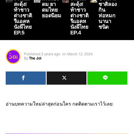
สะดุ้ง!
ดม ยา
สะดุ้ง!
ชาติลอง
ท้าชาว
ดมไทย
ท้าชาว
กิน
ต่างชาติ
ยอดนิยม
ต่างชาติ
ห่อหมก
รีแอคห
รีแอคห
นานา
นังผีไทย
นังผีไทย
ชนิด
EP.5
EP.4
Published
2 years ago
on
March 12, 2024
By
The Joi
อ่านบทความใหม่ล่าสุดก่อนใคร กดติดตามเราไว้เลย: