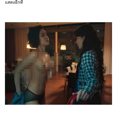
แสดงอีกที