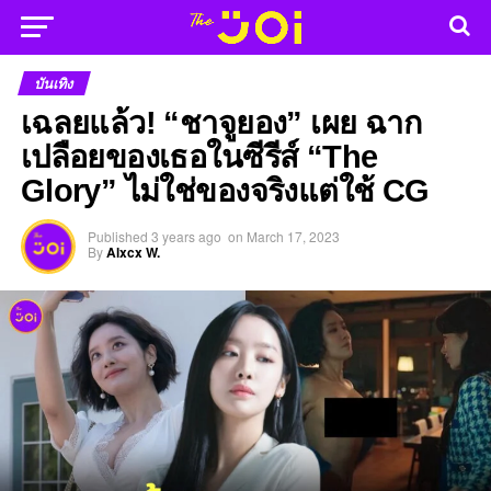
บันเทิง
เฉลยแล้ว! “ชาจูยอง” เผย ฉาก
เปลือยของเธอในซีรีส์ “The
Glory” ไม่ใช่ของจริงแต่ใช้ CG
Published
3 years ago
on
March 17, 2023
By
Alxcx W.