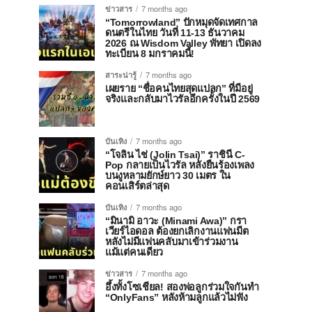
ข่าวสาร
7 months ago
“Tomorrowland” ปักหมุดจัดเทศกาล
ดนตรีในไทย วันที่ 11-13 ธันวาคม
2026 ณ Wisdom Valley พัทยา เปิดลง
ทะเบียน 8 มกราคมนี้!
สาระน่ารู้
7 months ago
เผยราย “ชื่อคนไทยสุดแปลก” ที่มีอยู่
จริงและกลับมาไวรัลอีกครั้งในปี 2569
บันเทิง
7 months ago
“โจลิน ไช่ (Jolin Tsai)” ราชินี C-
Pop กลายเป็นไวรัล หลังยืนร้องเพลง
บนงูหลามยักษ์ยาว 30 เมตร ใน
คอนเสิร์ตล่าสุด
บันเทิง
7 months ago
“มินามิ อาวะ (Minami Awa)” กรา
เวียร์ไอดอล ต้องยกเลิกงานแฟนมีต
หลังไม่มีแฟนคลับมาเข้าร่วมงาน
แม้แต่คนเดียว
ข่าวสาร
7 months ago
อึ้งทั้งโซเชียล! สองพ่อลูกร่วมใจกันทำ
“OnlyFans” หลังห้ามลูกแล้วไม่ฟัง