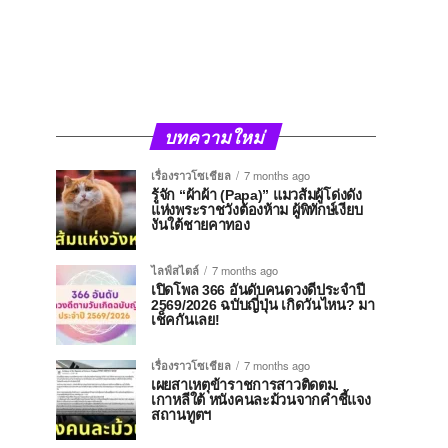
บทความใหม่
เรื่องราวโซเชียล
7 months ago
รู้จัก “ผ้าผ้า (Papa)” แมวส้มผู้โด่งดัง
แห่งพระราชวังต้องห้าม ผู้พิทักษ์เงียบ
งันใต้ชายคาทอง
ไลฟ์สไตล์
7 months ago
เปิดโพล 366 อันดับคนดวงดีประจำปี
2569/2026 ฉบับญี่ปุ่น เกิดวันไหน? มา
เช็คกันเลย!
เรื่องราวโซเชียล
7 months ago
เผยสาเหตุข้าราชการสาวติดตม.
เกาหลีใต้ หนังคนละม้วนจากคำชี้แจง
สถานทูตฯ