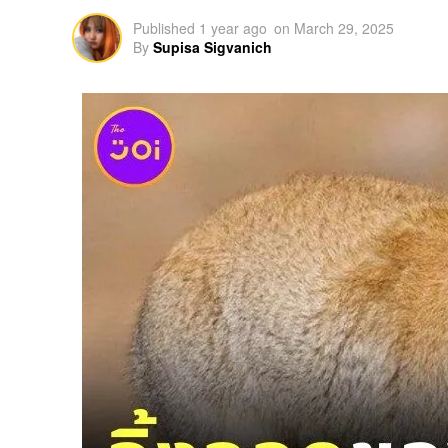
Published
1 year ago
on
March 29, 2025
By
Supisa Sigvanich