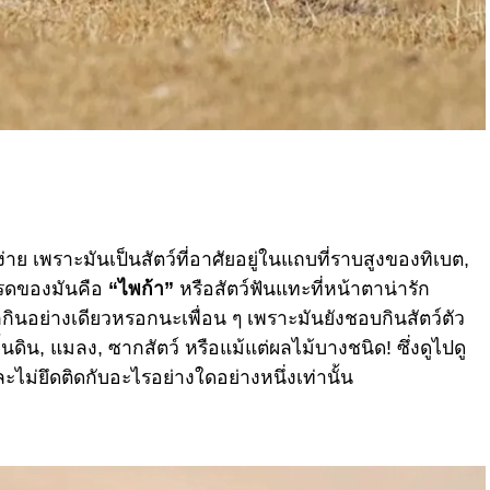
ง่าย เพราะมันเป็นสัตว์ที่อาศัยอยู่ในแถบที่ราบสูงของทิเบต,
ปรดของมันคือ
“ไพก้า”
หรือสัตว์ฟันแทะที่หน้าตาน่ารัก
ลือกกินอย่างเดียวหรอกนะเพื่อน ๆ เพราะมันยังชอบกินสัตว์ตัว
พื้นดิน, แมลง, ซากสัตว์ หรือแม้แต่ผลไม้บางชนิด! ซึ่งดูไปดู
่ยึดติดกับอะไรอย่างใดอย่างหนึ่งเท่านั้น