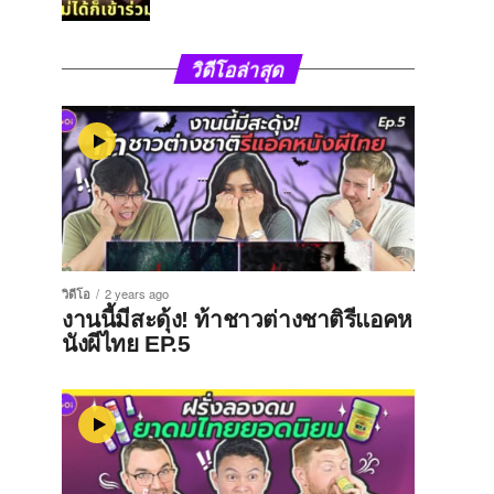
วิดีโอล่าสุด
วิดีโอ
2 years ago
งานนี้มีสะดุ้ง! ท้าชาวต่างชาติรีแอคห
นังผีไทย EP.5