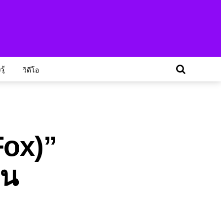
ู้
วิดีโอ
Fox)”
็น