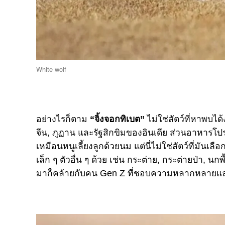
White wolf
อย่างไรก็ตาม
“จิ้งจอกทิเบต”
ไม่ใช่สัตว์ที่หาพบได้
จีน, ภูฏาน และรัฐสิกขิมของอินเดีย ส่วนอาหารโ
เหมือนหนูเลี้ยงลูกด้วยนม แต่นี่ไม่ใช่สัตว์ที่มันเ
เล็ก ๆ ตัวอื่น ๆ ด้วย เช่น กระต่าย, กระต่ายป่า, นก
มาก็คล้ายกับคน Gen Z ที่ชอบความหลากหลายและไม