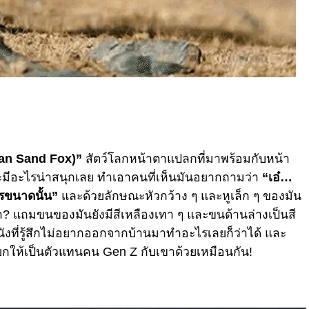
etan Sand Fox)”
สัตว์โลกหน้าตาแปลกที่มาพร้อมกับหน้า
ะมีอะไรน่าสนุกเลย ทำเอาคนที่เห็นมันอยากถามว่า
“เอ๋…
รขนาดนั้น”
และด้วยลักษณะหัวกว้าง ๆ และหูเล็ก ๆ ของมัน
่า? แถมขนของมันยังมีสีเหลืองเทา ๆ และขนด้านล่างเป็นสี
ังที่รู้สึกไม่อยากออกจากบ้านมาทำอะไรเลยก็ว่าได้ และ
กให้เป็นตัวแทนคน Gen Z กับเขาด้วยเหมือนกัน!