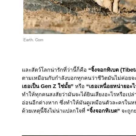
Earth. Com
และสัตว์โลกน่ารักที่ว่านี้ก็คือ
“จิ้งจอกทิเบต (Tib
ตามเหมือนกับกำลังบอกทุกคนว่าชีวิตมันไม่ค่อยจ
เธอเป็น Gen Z ใช่มั้ย”
หรือ
“เธอเหนื่อยหน่ายอะไ
ทำให้ทุกคนสงสัยว่ามันจะได้ยินเสียงอะไรหรือเปล
อ่อนอีกต่างหาก ซึ่งทำให้มันดูเหมือนตัวละครในหน
ด้วยเหตุนี้จึงไม่น่าแปลกใจที่
“จิ้งจอกทิเบต”
จะถูกย