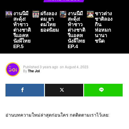
งานนี้มี
ฝรั่งลอง
งานนี้มี
ชาวต่าง
สะดุ้ง!
ดม ยา
สะดุ้ง!
ชาติลอง
ท้าชาว
ดมไทย
ท้าชาว
กิน
ต่างชาติ
ยอดนิยม
ต่างชาติ
ห่อหมก
รีแอคห
รีแอคห
นานา
นังผีไทย
นังผีไทย
ชนิด
EP.5
EP.4
Published
3 years ago
on
August 4, 2023
By
The Joi
อ่านบทความใหม่ล่าสุดก่อนใคร กดติดตามเราไว้เลย: