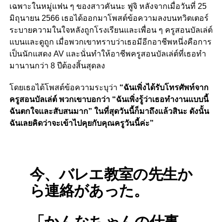
เฉพาะในหมู่แฟน ๆ ของสาวคันนะ ฟูจิ หลังจากเมื่อวันที่ 25
มิถุนายน 2566 เธอได้ออกมาโพสต์ข้อความลงบนทวิตเตอร์
ระบายความในใจหลังถูกโรงเรียนและเพื่อน ๆ ครูสอนบัลเล่ต์
แบนและดูถูก เมื่อพวกเขาทราบว่าเธอมีอีกอาชีพหนึ่งคือการ
เป็นนักแสดง AV และนั่นทำให้อาชีพครูสอนบัลเล่ต์ที่เธอทำ
มานานกว่า 8 ปีต้องสิ้นสุดลง
โดยเธอได้โพสต์ข้อความระบุว่า
“ฉันเพิ่งได้รับโทรศัพท์จาก
ครูสอนบัลเล่ต์ พวกเขาบอกว่า
“ฉันเพิ่งรู้ว่าเธอทำงานแบบนี้
ฉันตกใจและสับสนมาก” ในที่สุดวันนี้ก็มาถึงแล้วสินะ ดังนั้น
ฉันเลยคิดว่าจะเข้าไปคุยกับคุณครูวันนี้ค่ะ”
今、バレエ教室の先生か
ら連絡があった。
「かんなちゃんの仕事