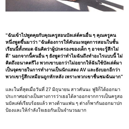
“ฉันเข้าไปพูดคุยกับคุณครูสอนบัลเล่ต์คนอื่น ๆ คุณครูคน
หนึ่งพูดขึ้นมาว่า “ฉันต้องการให้คันนะหยุดการสอนในชั้น
เรียนนี้ทั้งหมด ฉันคิดว่าผู้ปกครองของเด็ก ๆ อาจจะรู้สึกไม่
ดี” นอกจากนี้คนอื่น ๆ ยังพูดว่าทำไมฉันถึงทำอะไรแบบนี้ ไม่
คิดถึงอนาคตรึไง พวกเขาบอกว่าไม่อยากให้ฉันใช้บัลเล่ต์มา
เป็นจุดขายในการทำงานเป็นนักแสดง AV และยังบอกอีกว่า
พวกเขารู้สึกเหมือนถูกหักหลัง เพราะพวกเขาชื่นชมฉันมาก”
และในที่สุดเมื่อวันที่ 27 มิถุนายน สาวคันนะ ฟูจิก็ได้ออกมา
ประกาศอย่างเป็นทางการว่าเธอได้ลาออกจากการเป็นครูสอ
นบัลเล่ต์เรียบร้อยแล้ว ทางด้านแฟน ๆ ต่างก็พากันออกมาปก
ป้องและให้กำลังใจเธอกันเป็นจำนวนมาก