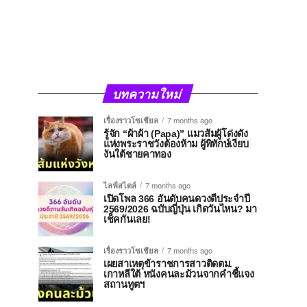
บทความใหม่
เรื่องราวโซเชียล
7 months ago
รู้จัก “ผ้าผ้า (Papa)” แมวส้มผู้โด่งดัง
แห่งพระราชวังต้องห้าม ผู้พิทักษ์เงียบ
งันใต้ชายคาทอง
ไลฟ์สไตล์
7 months ago
เปิดโพล 366 อันดับคนดวงดีประจำปี
2569/2026 ฉบับญี่ปุ่น เกิดวันไหน? มา
เช็คกันเลย!
เรื่องราวโซเชียล
7 months ago
เผยสาเหตุข้าราชการสาวติดตม.
เกาหลีใต้ หนังคนละม้วนจากคำชี้แจง
สถานทูตฯ