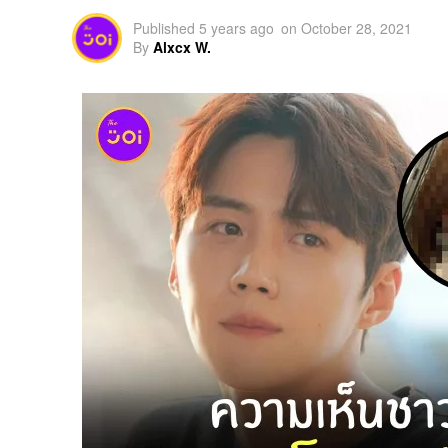
Published
5 years ago
on
October 28, 2021
By
Alxcx W.