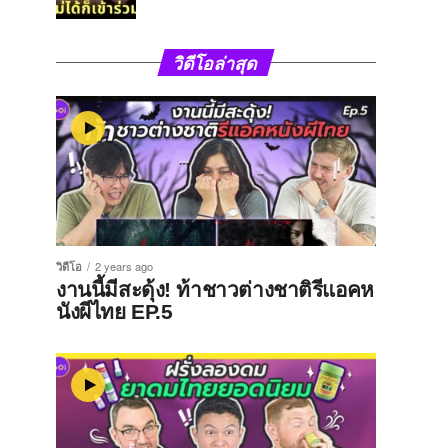
วิดีโอล่าสุด
วิดีโอ
2 years ago
งานนี้มีสะดุ้ง! ท้าชาวต่างชาติรีแอคห
นังผีไทย EP.5