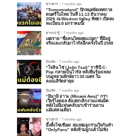
ข่าวสาร
7 months ago
“Tomorrowland” ปักหมุดจัดเทศกาล
ดนตรีในไทย วันที่ 11-13 ธันวาคม
2026 ณ Wisdom Valley พัทยา เปิดลง
ทะเบียน 8 มกราคมนี้!
สาระน่ารู้
7 months ago
เผยราย “ชื่อคนไทยสุดแปลก” ที่มีอยู่
จริงและกลับมาไวรัลอีกครั้งในปี 2569
บันเทิง
7 months ago
“โจลิน ไช่ (Jolin Tsai)” ราชินี C-
Pop กลายเป็นไวรัล หลังยืนร้องเพลง
บนงูหลามยักษ์ยาว 30 เมตร ใน
คอนเสิร์ตล่าสุด
บันเทิง
7 months ago
“มินามิ อาวะ (Minami Awa)” กรา
เวียร์ไอดอล ต้องยกเลิกงานแฟนมีต
หลังไม่มีแฟนคลับมาเข้าร่วมงาน
แม้แต่คนเดียว
ข่าวสาร
7 months ago
อึ้งทั้งโซเชียล! สองพ่อลูกร่วมใจกันทำ
“OnlyFans” หลังห้ามลูกแล้วไม่ฟัง