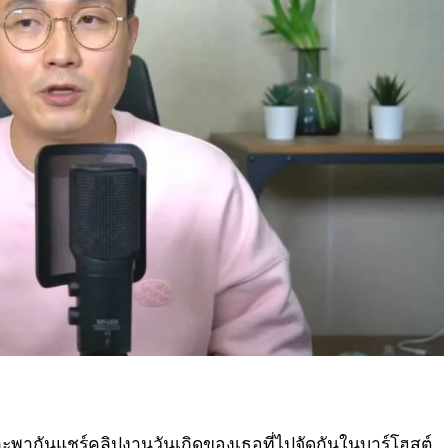
พากันแชร์คลิปงานวันเกิดของเธอที่ไปจัดกันในบาร์โฮสต์