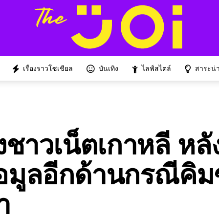
เรื่องราวโซเชียล
บันเทิง
ไลฟ์สไตล์
สาระน่าร
ชาวเน็ตเกาหลี หลั
อมูลอีกด้านกรณีคิ
า