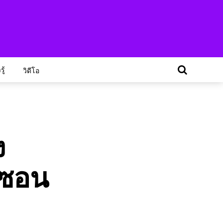
ู้
วิดีโอ
ง
มซอน