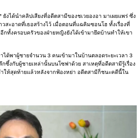
”
ยังได้นำคลิปเสียงที่อดีตสามีของชเวยองอา มาเผยแพร่ ซึ่ง
สะอาดที่เธอสร้างไว้ เมื่อตอนที่แฉคิมซอนโฮ ทั้งเรื่องที่
ทั้งครอบครัวของฝ่ายหญิงยังได้เข้ามายึดบ้านทำให้เขา
เวยองอาได้พาผู้ชายจำนวน 3 คนเข้ามาในบ้านตลอดระยะเวลา 3
กซึ้งกับผู้ชายเหล่านั้นบนโซฟาด้วย สาเหตุที่อดีตสามีรู้เรื่อง
 ทำให้สุดท้ายแล้วหลังจากฟ้องหย่า อดีตสามีก็ชนะคดีนี้ใน