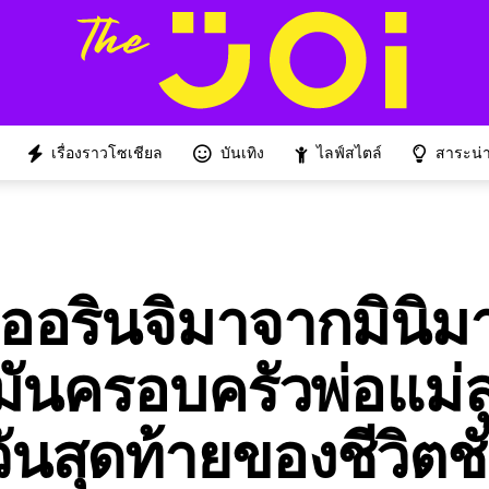
เรื่องราวโซเชียล
บันเทิง
ไลฟ์สไตล์
สาระน่าร
็ดออรินจิมาจากมินิม
มันครอบครัวพ่อแม่ลู
นสุดท้ายของชีวิตช