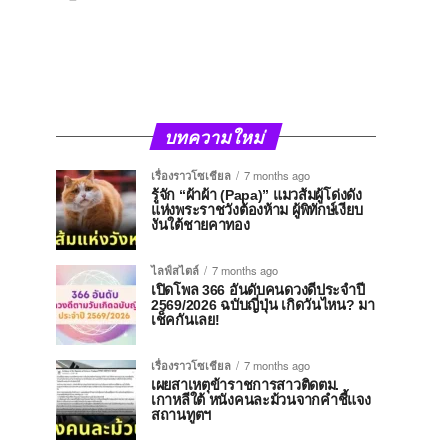
บทความใหม่
เรื่องราวโซเชียล
7 months ago
รู้จัก “ผ้าผ้า (Papa)” แมวส้มผู้โด่งดัง
แห่งพระราชวังต้องห้าม ผู้พิทักษ์เงียบ
งันใต้ชายคาทอง
ไลฟ์สไตล์
7 months ago
เปิดโพล 366 อันดับคนดวงดีประจำปี
2569/2026 ฉบับญี่ปุ่น เกิดวันไหน? มา
เช็คกันเลย!
เรื่องราวโซเชียล
7 months ago
เผยสาเหตุข้าราชการสาวติดตม.
เกาหลีใต้ หนังคนละม้วนจากคำชี้แจง
สถานทูตฯ