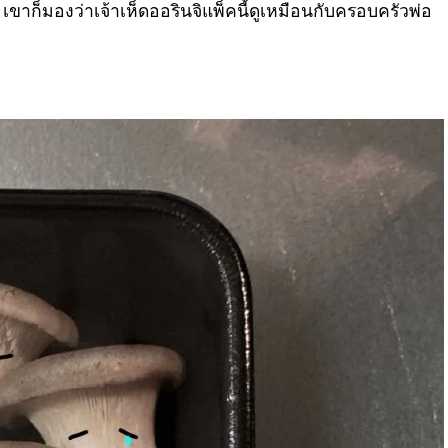
ๆ เขาก็มองว่าเจ้าเห็ดออรินจิแพ็คนี้ดูเหมือนกับครอบครัวพ่อ