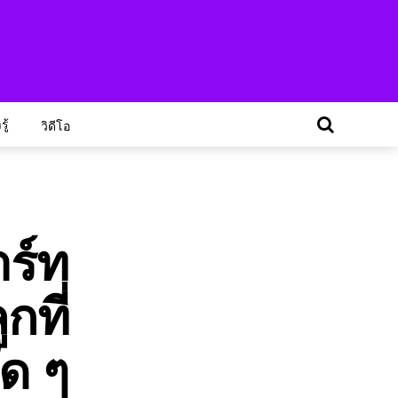
ู้
วิดีโอ
าร์ท
กที่
ัด ๆ