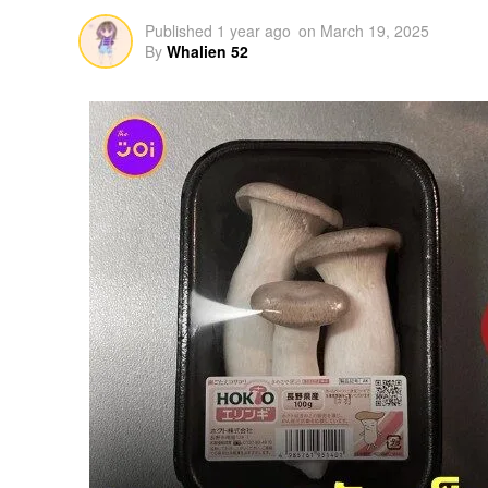
Published
1 year ago
on
March 19, 2025
By
Whalien 52