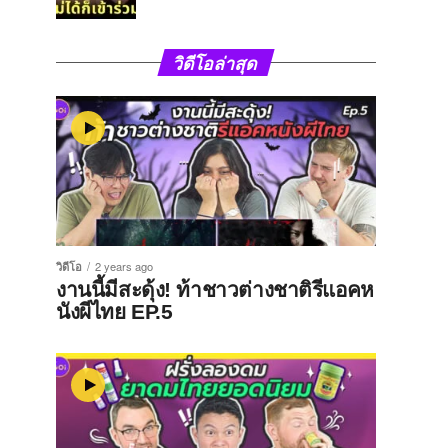
วิดีโอล่าสุด
วิดีโอ
2 years ago
งานนี้มีสะดุ้ง! ท้าชาวต่างชาติรีแอคห
นังผีไทย EP.5