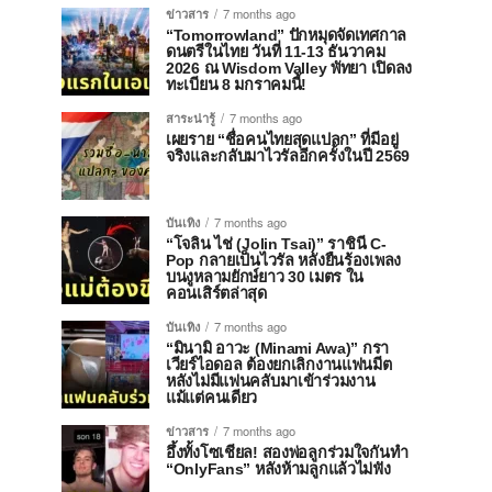
ข่าวสาร
7 months ago
“Tomorrowland” ปักหมุดจัดเทศกาล
ดนตรีในไทย วันที่ 11-13 ธันวาคม
2026 ณ Wisdom Valley พัทยา เปิดลง
ทะเบียน 8 มกราคมนี้!
สาระน่ารู้
7 months ago
เผยราย “ชื่อคนไทยสุดแปลก” ที่มีอยู่
จริงและกลับมาไวรัลอีกครั้งในปี 2569
บันเทิง
7 months ago
“โจลิน ไช่ (Jolin Tsai)” ราชินี C-
Pop กลายเป็นไวรัล หลังยืนร้องเพลง
บนงูหลามยักษ์ยาว 30 เมตร ใน
คอนเสิร์ตล่าสุด
บันเทิง
7 months ago
“มินามิ อาวะ (Minami Awa)” กรา
เวียร์ไอดอล ต้องยกเลิกงานแฟนมีต
หลังไม่มีแฟนคลับมาเข้าร่วมงาน
แม้แต่คนเดียว
ข่าวสาร
7 months ago
อึ้งทั้งโซเชียล! สองพ่อลูกร่วมใจกันทำ
“OnlyFans” หลังห้ามลูกแล้วไม่ฟัง