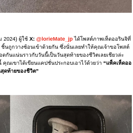
 2024) ผู้ใช้
X:
@lorieMate_jp
ได้โพสต์ภาพเห็ดออรินจิที่
ชิ้นถูกวางซ้อนเข้าด้วยกัน ซึ่งนั่นเลยทำให้คุณเจ้าขอโพสต์
กอดกันแน่นราวกับวันนี้เป็นวันสุดท้ายของชีวิตเลยเชียวล่ะ
ั้งนี้ คุณเขาได้เขียนแคปชั่นประกอบเอาไว้ด้วยว่า
“แพ็คเห็ดออ
ันสุดท้ายของชีวิต”