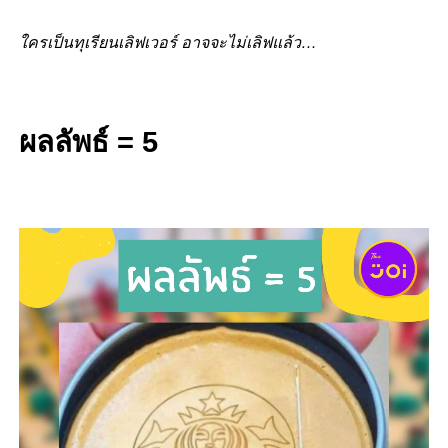
ใครเป็นทุเรียนเลิฟเวอร์ อาจจะไม่เลิฟแล้ว…
ผลลัพธ์ = 5