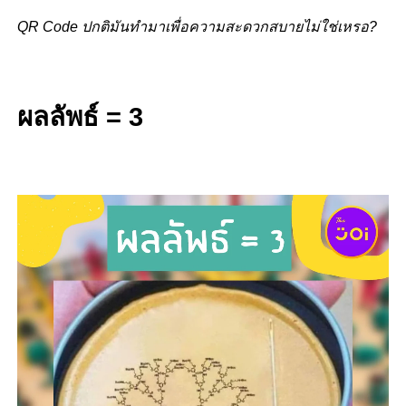
QR Code ปกติมันทำมาเพื่อความสะดวกสบายไม่ใช่เหรอ?
ผลลัพธ์ = 3