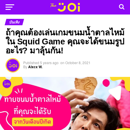
บันเทิง
ถ้าคุณต้องเล่นเกมขนมน้ำตาลไหม้
ใน Squid Game คุณจะได้ขนมรูป
อะไร? มาลุ้นกัน!
Published
5 years ago
on
October 8, 2021
By
Alxcx W.