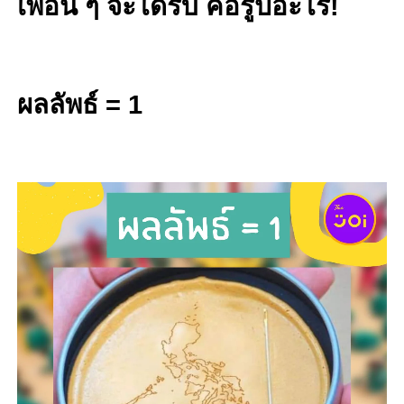
เพื่อน ๆ จะได้รับ คือรูปอะไร!
ผลลัพธ์ = 1