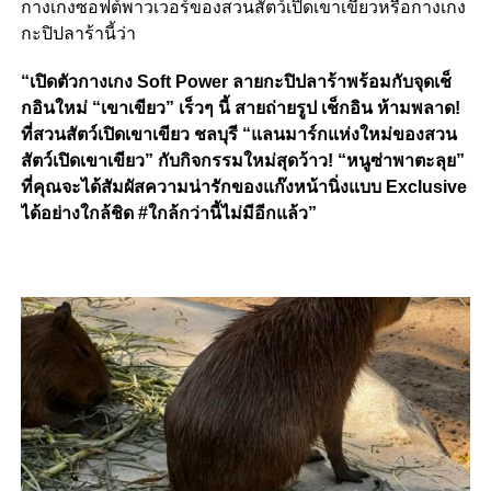
กางเกงซอฟต์พาวเวอร์ของสวนสัตว์เปิดเขาเขียวหรือกางเกง
กะปิปลาร้านี้ว่า
“เปิดตัวกางเกง Soft Power ลายกะปิปลาร้าพร้อมกับจุดเช็
กอินใหม่ “เขาเขียว” เร็วๆ นี้ สายถ่ายรูป เช็กอิน ห้ามพลาด!
ที่สวนสัตว์เปิดเขาเขียว ชลบุรี “แลนมาร์กแห่งใหม่ของสวน
สัตว์เปิดเขาเขียว” กับกิจกรรมใหม่สุดว้าว! “หนูซ่าพาตะลุย”
ที่คุณจะได้สัมผัสความน่ารักของแก๊งหน้านิ่งแบบ Exclusive
ได้อย่างใกล้ชิด #ใกล้กว่านี้ไม่มีอีกแล้ว”