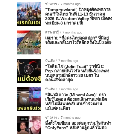
ข่าวสาร
7 months ago
“Tomorrowland” ปักหมุดจัดเทศกาล
ดนตรีในไทย วันที่ 11-13 ธันวาคม
2026 ณ Wisdom Valley พัทยา เปิดลง
ทะเบียน 8 มกราคมนี้!
สาระน่ารู้
7 months ago
เผยราย “ชื่อคนไทยสุดแปลก” ที่มีอยู่
จริงและกลับมาไวรัลอีกครั้งในปี 2569
บันเทิง
7 months ago
“โจลิน ไช่ (Jolin Tsai)” ราชินี C-
Pop กลายเป็นไวรัล หลังยืนร้องเพลง
บนงูหลามยักษ์ยาว 30 เมตร ใน
คอนเสิร์ตล่าสุด
บันเทิง
7 months ago
“มินามิ อาวะ (Minami Awa)” กรา
เวียร์ไอดอล ต้องยกเลิกงานแฟนมีต
หลังไม่มีแฟนคลับมาเข้าร่วมงาน
แม้แต่คนเดียว
ข่าวสาร
7 months ago
อึ้งทั้งโซเชียล! สองพ่อลูกร่วมใจกันทำ
“OnlyFans” หลังห้ามลูกแล้วไม่ฟัง