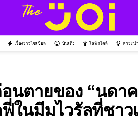
เรื่องราวโซเชียล
บันเทิง
ไลฟ์สไตล์
สาระน่าร
ก่อนตายของ “นดาค
่ในมีมไวรัลที่ชาวเ