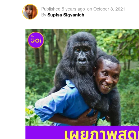
Published
5 years ago
on
October 8, 2021
By
Supisa Sigvanich