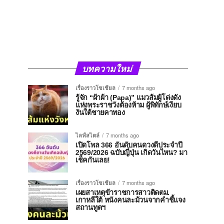
บทความใหม่
เรื่องราวโซเชียล
7 months ago
รู้จัก “ผ้าผ้า (Papa)” แมวส้มผู้โด่งดัง
แห่งพระราชวังต้องห้าม ผู้พิทักษ์เงียบ
งันใต้ชายคาทอง
ไลฟ์สไตล์
7 months ago
เปิดโพล 366 อันดับคนดวงดีประจำปี
2569/2026 ฉบับญี่ปุ่น เกิดวันไหน? มา
เช็คกันเลย!
เรื่องราวโซเชียล
7 months ago
เผยสาเหตุข้าราชการสาวติดตม.
เกาหลีใต้ หนังคนละม้วนจากคำชี้แจง
สถานทูตฯ