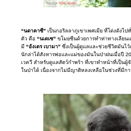
Source:
NBC News
“นดาคาซี”
เป็นกอริลลาภูเขาเพศเมีย ที่โด่งดังไป
ตัว คือ
“นเดเซ”
ขโมยซีนด้วยการทำท่าทางเลียนแบบล
มี
“อังเดร เบามา”
ซึ่งเป็นผู้ดูแลและช่วยชีวิตมันไว
นักล่าได้สังหารพ่อและแม่ของมันในป่าฝนเมื่อปี 
เวควี สำหรับดูแลสัตว์กำพร้า
ที่เขาทำหน้าที่เป็นผ
ในป่าได้ เนื่องจากไม่มีญาติหลงเหลือในช่วงที่มีก