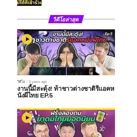
วิดีโอล่าสุด
วิดีโอ
2 years ago
งานนี้มีสะดุ้ง! ท้าชาวต่างชาติรีแอคห
นังผีไทย EP.5