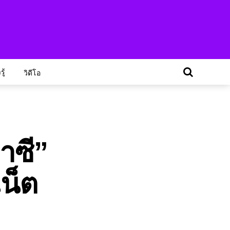
ู้
วิดีโอ
าซี”
น็ต