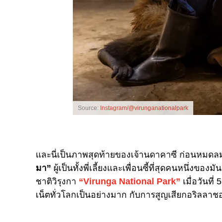
Source:
Instagram/@virunganationalpark
และนี่เป็นภาพสุดท้ายของเจ้านดาคาซี ก่อนหม
มา”
ผู้เป็นทั้งพี่เลี้ยงและเพื่อนซี้ที่สุดคนหนึ่ง
ชาติวิรุงกา
“Virunga National Park”
เมื่อวันที
เน็ตทั่วโลกเป็นอย่างมาก กับการสูญเสียกอริลลาชอบเ