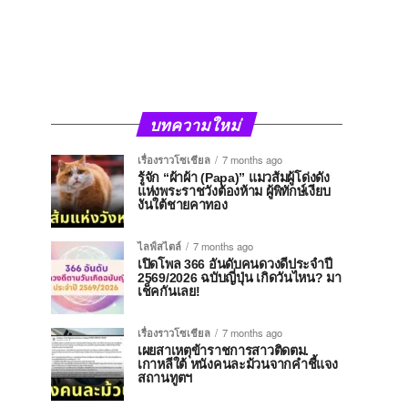
บทความใหม่
เรื่องราวโซเชียล
7 months ago
รู้จัก “ผ้าผ้า (Papa)” แมวส้มผู้โด่งดัง
แห่งพระราชวังต้องห้าม ผู้พิทักษ์เงียบ
งันใต้ชายคาทอง
ไลฟ์สไตล์
7 months ago
เปิดโพล 366 อันดับคนดวงดีประจำปี
2569/2026 ฉบับญี่ปุ่น เกิดวันไหน? มา
เช็คกันเลย!
เรื่องราวโซเชียล
7 months ago
เผยสาเหตุข้าราชการสาวติดตม.
เกาหลีใต้ หนังคนละม้วนจากคำชี้แจง
สถานทูตฯ