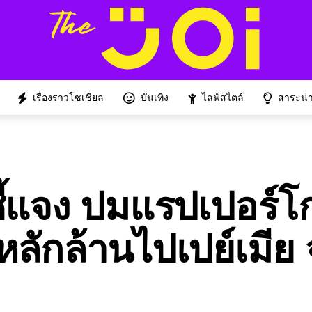
เรื่องราวโซเชียล
บันเทิง
ไลฟ์สไตล์
สาระน่าร
ชี้แจง ปมแรปเปอร์โก
หลักล้านไปเปย์เมีย 