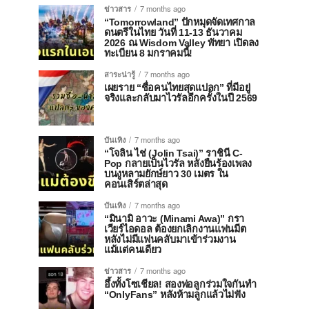
ข่าวสาร
7 months ago
“Tomorrowland” ปักหมุดจัดเทศกาล
ดนตรีในไทย วันที่ 11-13 ธันวาคม
2026 ณ Wisdom Valley พัทยา เปิดลง
ทะเบียน 8 มกราคมนี้!
สาระน่ารู้
7 months ago
เผยราย “ชื่อคนไทยสุดแปลก” ที่มีอยู่
จริงและกลับมาไวรัลอีกครั้งในปี 2569
บันเทิง
7 months ago
“โจลิน ไช่ (Jolin Tsai)” ราชินี C-
Pop กลายเป็นไวรัล หลังยืนร้องเพลง
บนงูหลามยักษ์ยาว 30 เมตร ใน
คอนเสิร์ตล่าสุด
บันเทิง
7 months ago
“มินามิ อาวะ (Minami Awa)” กรา
เวียร์ไอดอล ต้องยกเลิกงานแฟนมีต
หลังไม่มีแฟนคลับมาเข้าร่วมงาน
แม้แต่คนเดียว
ข่าวสาร
7 months ago
อึ้งทั้งโซเชียล! สองพ่อลูกร่วมใจกันทำ
“OnlyFans” หลังห้ามลูกแล้วไม่ฟัง