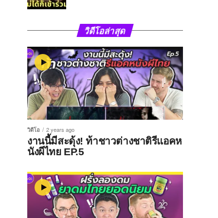
วิดีโอล่าสุด
วิดีโอ
2 years ago
งานนี้มีสะดุ้ง! ท้าชาวต่างชาติรีแอคห
นังผีไทย EP.5