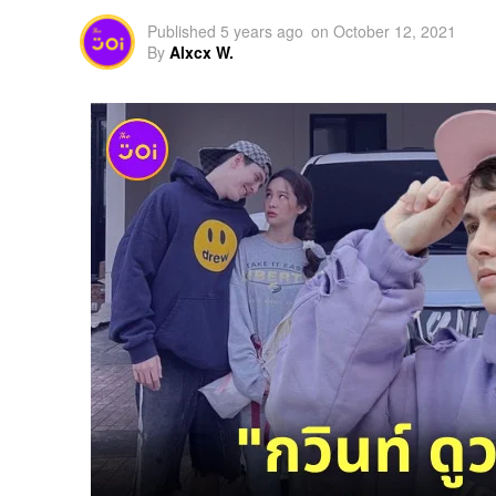
Published
5 years ago
on
October 12, 2021
By
Alxcx W.