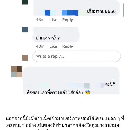
นอกจากนี้ยังมีชาวเน็ตเข้ามาแชร์ภาพซองใส่เครปแปลก ๆ ที่
เคยพบมา อย่างเช่นซองที่ทำมาจากกล่องใส่ถุงยางอนามัย