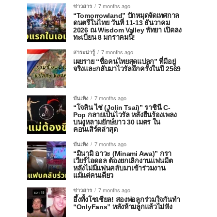
ข่าวสาร
7 months ago
“Tomorrowland” ปักหมุดจัดเทศกาล
ดนตรีในไทย วันที่ 11-13 ธันวาคม
2026 ณ Wisdom Valley พัทยา เปิดลง
ทะเบียน 8 มกราคมนี้!
สาระน่ารู้
7 months ago
เผยราย “ชื่อคนไทยสุดแปลก” ที่มีอยู่
จริงและกลับมาไวรัลอีกครั้งในปี 2569
บันเทิง
7 months ago
“โจลิน ไช่ (Jolin Tsai)” ราชินี C-
Pop กลายเป็นไวรัล หลังยืนร้องเพลง
บนงูหลามยักษ์ยาว 30 เมตร ใน
คอนเสิร์ตล่าสุด
บันเทิง
7 months ago
“มินามิ อาวะ (Minami Awa)” กรา
เวียร์ไอดอล ต้องยกเลิกงานแฟนมีต
หลังไม่มีแฟนคลับมาเข้าร่วมงาน
แม้แต่คนเดียว
ข่าวสาร
7 months ago
อึ้งทั้งโซเชียล! สองพ่อลูกร่วมใจกันทำ
“OnlyFans” หลังห้ามลูกแล้วไม่ฟัง