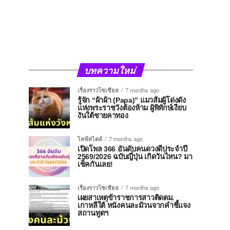
บทความใหม่
เรื่องราวโซเชียล
7 months ago
รู้จัก “ผ้าผ้า (Papa)” แมวส้มผู้โด่งดัง
แห่งพระราชวังต้องห้าม ผู้พิทักษ์เงียบ
งันใต้ชายคาทอง
ไลฟ์สไตล์
7 months ago
เปิดโพล 366 อันดับคนดวงดีประจำปี
2569/2026 ฉบับญี่ปุ่น เกิดวันไหน? มา
เช็คกันเลย!
เรื่องราวโซเชียล
7 months ago
เผยสาเหตุข้าราชการสาวติดตม.
เกาหลีใต้ หนังคนละม้วนจากคำชี้แจง
สถานทูตฯ