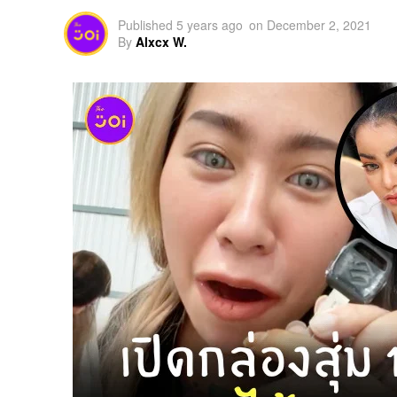
Published
5 years ago
on
December 2, 2021
By
Alxcx W.