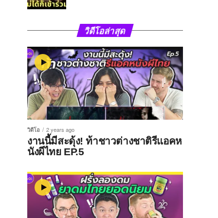
วิดีโอล่าสุด
วิดีโอ
2 years ago
งานนี้มีสะดุ้ง! ท้าชาวต่างชาติรีแอคห
นังผีไทย EP.5