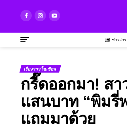
ข่าวสาร
เรื่องราวโซเชียล
กรี๊ดออกมา! สาว
แสนบาท “พิมรี่
แถมมาด้วย