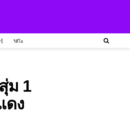
ู้
วิดีโอ
ุ่ม 1
ยแดง