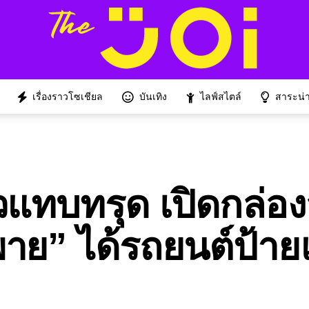
เรื่องราวโซเชียล
บันเทิง
ไลฟ์สไตล์
สาระน่าร
แทบทรุด เปิดกล่องส
พาย” ได้รถยนต์ป้า