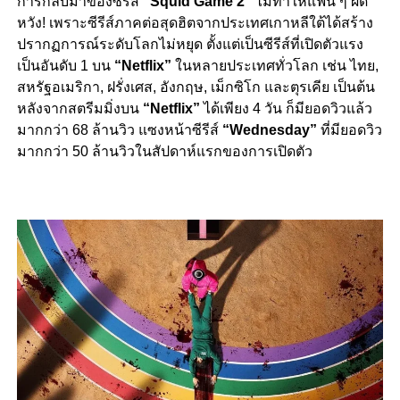
การกลับมาของซีรีส์
“Squid Game 2”
ไม่ทำให้แฟน ๆ ผิด
หวัง! เพราะซีรีส์ภาคต่อสุดฮิตจากประเทศเกาหลีใต้ได้สร้าง
ปรากฏการณ์ระดับโลกไม่หยุด ตั้งแต่เป็นซีรีส์ที่เปิดตัวแรง
เป็นอันดับ 1 บน
“Netflix”
ในหลายประเทศทั่วโลก เช่น ไทย,
สหรัฐอเมริกา, ฝรั่งเศส, อังกฤษ, เม็กซิโก และตุรเคีย เป็นต้น
หลังจากสตรีมมิ่งบน
“Netflix”
ได้เพียง 4 วัน ก็มียอดวิวแล้ว
มากกว่า 68 ล้านวิว แซงหน้าซีรีส์
“Wednesday”
ที่มียอดวิว
มากกว่า 50 ล้านวิวในสัปดาห์แรกของการเปิดตัว