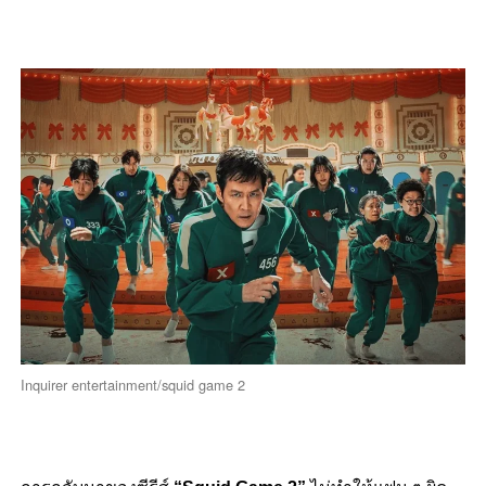
Inquirer entertainment/squid game 2