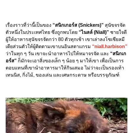
เรื่องราวที่ว่านี้เป็นของ
“สนิกเกอร์ส (Snickers)”
สุนัขจรจัด
ตัวหนึ่งในประเทศไทย ซึ่งถูกพบโดย
“ไนลล์ (Niall)”
ชายใจดี
ผู้ให้อาหารสุนัขจรจัดกว่า 80 ตัวทุกเช้า เขาเล่าลงโซเชียลมี
เดียส่วนตัวให้ผู้ติดตามเขาบนอินสตาแกรม
“niall.harbison”
ว่าในทุก ๆ วัน เขาจะนำอาหารไปให้หมาจรจัด และ
“สนิกเก
อร์ส”
ก็มักจะเอาสิ่งของเล็ก ๆ น้อย ๆ มาให้เขา เพื่อเป็นการ
ตอบแทนที่เขานำอาหารมาให้กินเสมอ ไม่ว่าจะเป็นรองเท้า
เทนนิส, กิ่งไม้, ของเล่น และเศษกระดาษ หรือบรรจุภัณฑ์