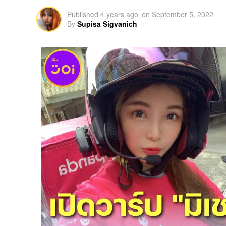
Published
4 years ago
on
September 5, 2022
By
Supisa Sigvanich