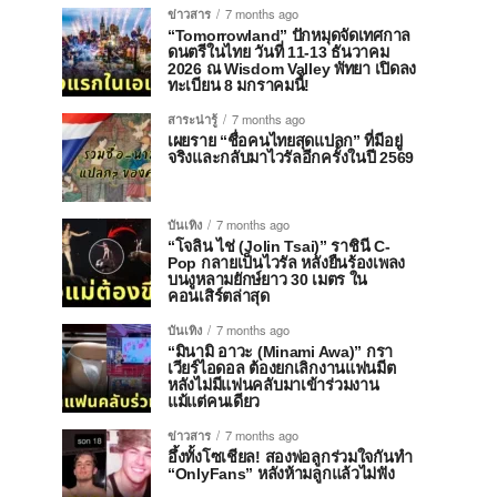
ข่าวสาร
7 months ago
“Tomorrowland” ปักหมุดจัดเทศกาล
ดนตรีในไทย วันที่ 11-13 ธันวาคม
2026 ณ Wisdom Valley พัทยา เปิดลง
ทะเบียน 8 มกราคมนี้!
สาระน่ารู้
7 months ago
เผยราย “ชื่อคนไทยสุดแปลก” ที่มีอยู่
จริงและกลับมาไวรัลอีกครั้งในปี 2569
บันเทิง
7 months ago
“โจลิน ไช่ (Jolin Tsai)” ราชินี C-
Pop กลายเป็นไวรัล หลังยืนร้องเพลง
บนงูหลามยักษ์ยาว 30 เมตร ใน
คอนเสิร์ตล่าสุด
บันเทิง
7 months ago
“มินามิ อาวะ (Minami Awa)” กรา
เวียร์ไอดอล ต้องยกเลิกงานแฟนมีต
หลังไม่มีแฟนคลับมาเข้าร่วมงาน
แม้แต่คนเดียว
ข่าวสาร
7 months ago
อึ้งทั้งโซเชียล! สองพ่อลูกร่วมใจกันทำ
“OnlyFans” หลังห้ามลูกแล้วไม่ฟัง