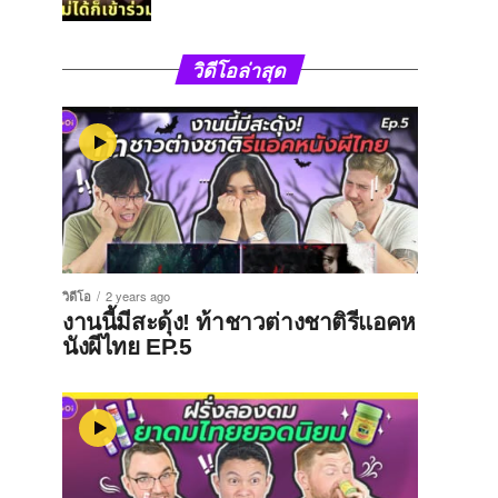
วิดีโอล่าสุด
วิดีโอ
2 years ago
งานนี้มีสะดุ้ง! ท้าชาวต่างชาติรีแอคห
นังผีไทย EP.5