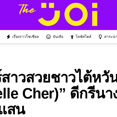
เรื่องราวโซเชียล
บันเทิง
ไลฟ์สไตล์
สาระน่าร
ร์สาวสวยชาวไต้หวัน
lle Cher)” ดีกรีน
กแสน