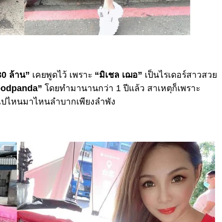
30 ล้าน”
เคยพูดไว้ เพราะ
“มิเชล เฌอ”
เป็นไรเดอร์สาวสวย
oodpanda”
โดยทำมานานกว่า 1 ปีแล้ว สาเหตุก็เพราะ
ทางไปไหนมาไหนลำบากเพียงลำพัง