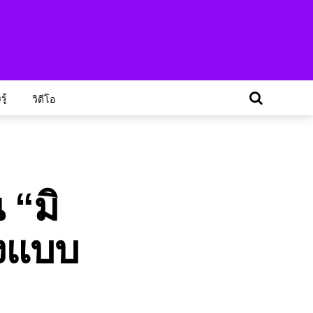
ู้
วิดีโอ
 “มิ
างแบบ