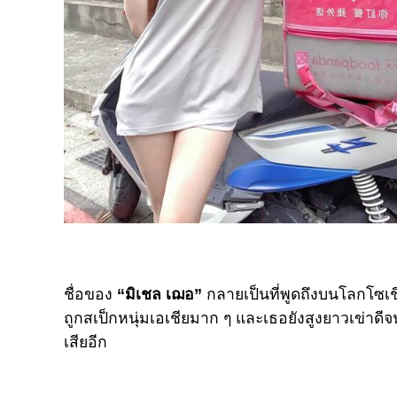
ชื่อของ
“มิเชล เฌอ”
กลายเป็นที่พูดถึงบนโลกโซเชี
ถูกสเป็กหนุ่มเอเชียมาก ๆ และเธอยังสูงยาวเข่าดี
เสียอีก