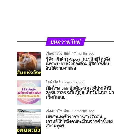
บทความใหม่
เรื่องราวโซเชียล
7 months ago
รู้จัก “ผ้าผ้า (Papa)” แมวส้มผู้โด่งดัง
แห่งพระราชวังต้องห้าม ผู้พิทักษ์เงียบ
งันใต้ชายคาทอง
ไลฟ์สไตล์
7 months ago
เปิดโพล 366 อันดับคนดวงดีประจำปี
2569/2026 ฉบับญี่ปุ่น เกิดวันไหน? มา
เช็คกันเลย!
เรื่องราวโซเชียล
7 months ago
เผยสาเหตุข้าราชการสาวติดตม.
เกาหลีใต้ หนังคนละม้วนจากคำชี้แจง
สถานทูตฯ