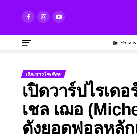
ข่าวสาร
เรื่องราวโซเชียล
เปิดวาร์ปไรเดอ
เชล เฌอ (Miche
ดังยอดฟอลหลั