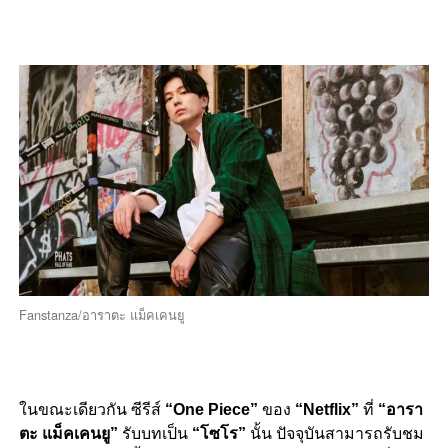
Fanstanza/อาราตะ แม็คเคนยู
ในขณะเดียวกัน ซีรีส์
“One Piece”
ของ
“Netflix”
ที่
“อารา
ตะ แม็คเคนยู”
รับบทเป็น
“โซโร”
นั้น ปัจจุบันสามารถรับชม