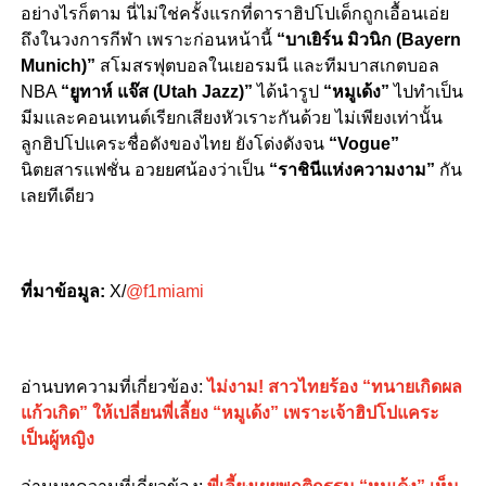
อย่างไรก็ตาม นี่ไม่ใช่ครั้งแรกที่ดาราฮิปโปเด็กถูกเอื้อนเอ่ย
ถึงในวงการกีฬา เพราะก่อนหน้านี้
“บาเยิร์น มิวนิก (Bayern
Munich)”
สโมสรฟุตบอลในเยอรมนี และทีมบาสเกตบอล
NBA
“ยูทาห์ แจ๊ส (Utah Jazz)”
ได้นำรูป
“หมูเด้ง”
ไปทำเป็น
มีมและคอนเทนต์เรียกเสียงหัวเราะกันด้วย ไม่เพียงเท่านั้น
ลูกฮิปโปแคระชื่อดังของไทย ยังโด่งดังจน
“Vogue”
นิตยสารแฟชั่น อวยยศน้องว่าเป็น
“ราชินีแห่งความงาม”
กัน
เลยทีเดียว
ที่มาข้อมูล:
X/
@f1miami
อ่านบทความที่เกี่ยวข้อง:
ไม่งาม! สาวไทยร้อง “ทนายเกิดผล
แก้วเกิด” ให้เปลี่ยนพี่เลี้ยง “หมูเด้ง” เพราะเจ้าฮิปโปแคระ
เป็นผู้หญิง