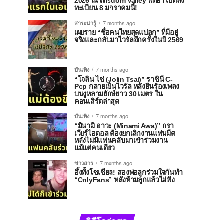
2026 ณ Wisdom Valley พัทยา เปิดลง
ทะเบียน 8 มกราคมนี้!
สาระน่ารู้
7 months ago
เผยราย “ชื่อคนไทยสุดแปลก” ที่มีอยู่
จริงและกลับมาไวรัลอีกครั้งในปี 2569
บันเทิง
7 months ago
“โจลิน ไช่ (Jolin Tsai)” ราชินี C-
Pop กลายเป็นไวรัล หลังยืนร้องเพลง
บนงูหลามยักษ์ยาว 30 เมตร ใน
คอนเสิร์ตล่าสุด
บันเทิง
7 months ago
“มินามิ อาวะ (Minami Awa)” กรา
เวียร์ไอดอล ต้องยกเลิกงานแฟนมีต
หลังไม่มีแฟนคลับมาเข้าร่วมงาน
แม้แต่คนเดียว
ข่าวสาร
7 months ago
อึ้งทั้งโซเชียล! สองพ่อลูกร่วมใจกันทำ
“OnlyFans” หลังห้ามลูกแล้วไม่ฟัง