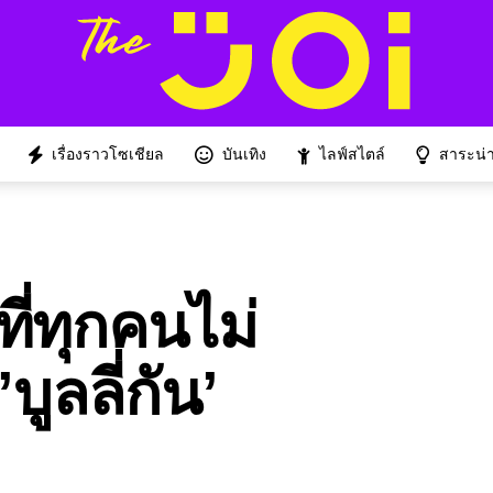
เรื่องราวโซเชียล
บันเทิง
ไลฟ์สไตล์
สาระน่าร
ี่ทุกคนไม่
ูลลี่กัน’