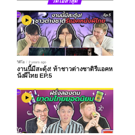
วิดีโอล่าสุด
วิดีโอ
2 years ago
งานนี้มีสะดุ้ง! ท้าชาวต่างชาติรีแอคห
นังผีไทย EP.5