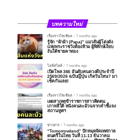
บทความใหม่
เรื่องราวโซเชียล
7 months ago
รู้จัก “ผ้าผ้า (Papa)” แมวส้มผู้โด่งดัง
แห่งพระราชวังต้องห้าม ผู้พิทักษ์เงียบ
งันใต้ชายคาทอง
ไลฟ์สไตล์
7 months ago
เปิดโพล 366 อันดับคนดวงดีประจำปี
2569/2026 ฉบับญี่ปุ่น เกิดวันไหน? มา
เช็คกันเลย!
เรื่องราวโซเชียล
7 months ago
เผยสาเหตุข้าราชการสาวติดตม.
เกาหลีใต้ หนังคนละม้วนจากคำชี้แจง
สถานทูตฯ
ข่าวสาร
7 months ago
“Tomorrowland” ปักหมุดจัดเทศกาล
ดนตรีในไทย วันที่ 11-13 ธันวาคม