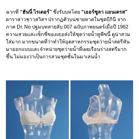
ฉากที่
“ฮันนี่ ไรเดอร์”
ซึ่งรับบทโดย
“เออร์ซูลา แอนเดรส”
ดาราสาวชาวสวิสฯ ปรากฏตัวบนชายหาดในชุดบีกินี จาก
ภาค Dr. No ปฐมบทสายลับ 007 ฉบับภาพยนตร์เมื่อปี 1962
ความสวยและเซ็กซี่ของเธอส่งให้ชุดว่ายน้ำทูพีซนี้ ดูน่าสวม
ใส่มาก มากขนาดที่ว่าทำให้อุตสาหกรรมชุดว่ายน้ำสตรีหัน
มาออกแบบและจำหน่ายชุดว่ายน้ำที่เผยเรือนร่างสตรีมาก
ขึ้น ไม่มองว่าเป็นการสวมชุดชั้นในมาเล่นน้ำ