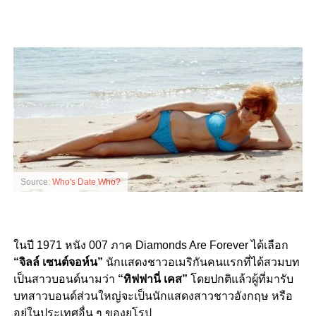
Source:
Who's Date Who?
ในปี 1971 หนัง 007 ภาค Diamonds Are Forever ได้เลือก
“จิลล์ เซนต์จอห์น”
นักแสดงชาวอเมริกันคนแรกที่ได้สวมบท
เป็นสาวบอนด์นามว่า
“ทิฟฟานี่ เคส”
โดยปกติแล้วผู้ที่มารับ
บทสาวบอนด์ส่วนใหญ่จะเป็นนักแสดงสาวชาวอังกฤษ หรือ
อยู่ในประเทศอื่น ๆ ของยุโรป