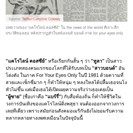
Source:
Twitter/Caroline Cossey
บทความของ “แคโรไลน์ คอสซีย์” ใน the news of the world ที่เจาะลึก
ประวัติของเธอ หลังปรากฏตัวในหนังเจมส์ บอนด์ ภาค for your eyes only
“แคโรไลน์ คอสซีย์”
หรือเรียกกันสั้น ๆ ว่า
“ทูลา”
เป็นสาว
ประเภทสองคนแรกของโลกที่ได้รับบทเป็น
“สาวบอนด์”
อัน
โด่งดัง ในภาค For Your Eyes Only ในปี 1981 ด้วยความที่
สวยและเซ็กซี่มาก ๆ ก็ทำให้หนุ่ม ๆ หลงใหลได้ปลื้มเธอจนโง
หัวไม่ขึ้น แต่เมื่อเธอได้เปิดเผยความจริงว่าเธอเคยเป็น
“ผู้ชาย”
(ชื่อเก่าคือ
“แบร์รี่”
) กับสื่อท้องถิ่น ก็ทำให้ชีวิตใน
วงการบันเทิงของแคโรไลน์ดิ่งพสุธา จนต้องออกจากวงการ
เลยทีเดียว เพราะสมัยก่อนสังคมอเมริกันยังไม่ยอมรับความ
หลากหลายทางเพศเหมือนในปัจจุบันนี้