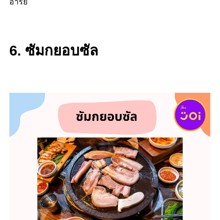
อารีย์
6. ซัมกยอบซัล