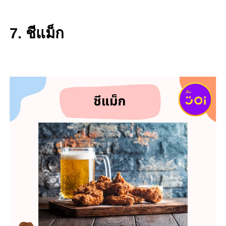
7. ชีแม็ก