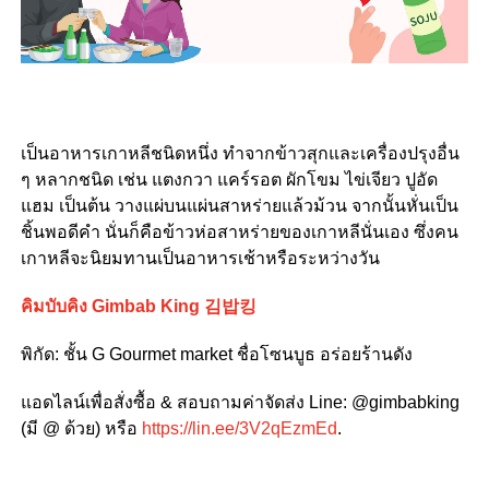
เป็นอาหารเกาหลีชนิดหนึ่ง ทำจากข้าวสุกและเครื่องปรุงอื่น
ๆ หลากชนิด เช่น แตงกวา แคร์รอต ผักโขม ไข่เจียว ปูอัด
แฮม เป็นต้น วางแผ่บนแผ่นสาหร่ายแล้วม้วน จากนั้นหั่นเป็น
ชิ้นพอดีคำ นั่นก็คือข้าวห่อสาหร่ายของเกาหลีนั่นเอง ซึ่งคน
เกาหลีจะนิยมทานเป็นอาหารเช้าหรือระหว่างวัน
คิมบับคิง Gimbab King 김밥킹
พิกัด: ชั้น G Gourmet market ชื่อโซนบูธ อร่อยร้านดัง
แอดไลน์เพื่อสั่งซื้อ & สอบถามค่าจัดส่ง Line: @gimbabking
(มี @ ด้วย) หรือ
https://lin.ee/3V2qEzmEd
.