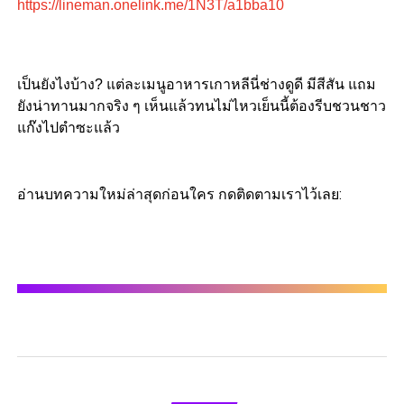
https://lineman.onelink.me/1N3T/a1bba10
เป็นยังไงบ้าง? แต่ละเมนูอาหารเกาหลีนี่ช่างดูดี มีสีสัน แถม
ยังน่าทานมากจริง ๆ เห็นแล้วทนไม่ไหวเย็นนี้ต้องรีบชวนชาว
แก๊งไปตำซะแล้ว
อ่านบทความใหม่ล่าสุดก่อนใคร กดติดตามเราไว้เลย: