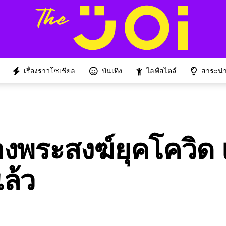
เรื่องราวโซเชียล
บันเทิง
ไลฟ์สไตล์
สาระน่าร
พระสงฆ์ยุคโควิด 
ล้ว