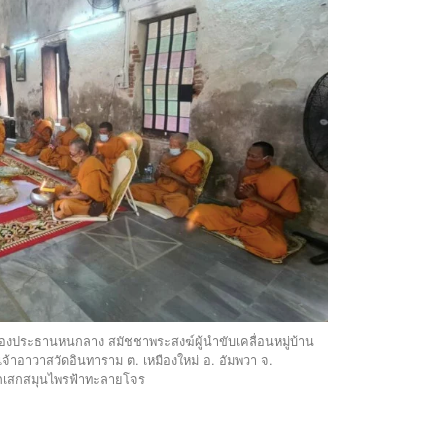
รองประธานหนกลาง สมัชชาพระสงฆ์ผู้นำขับเคลื่อนหมู่บ้าน
เจ้าอาวาสวัดอินทาราม ต. เหมืองใหม่ อ. อัมพวา จ.
กเสกสมุนไพรฟ้าทะลายโจร