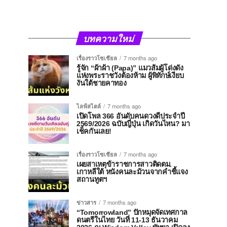
บทความใหม่
เรื่องราวโซเชียล
7 months ago
รู้จัก “ผ้าผ้า (Papa)” แมวส้มผู้โด่งดัง
แห่งพระราชวังต้องห้าม ผู้พิทักษ์เงียบ
งันใต้ชายคาทอง
ไลฟ์สไตล์
7 months ago
เปิดโพล 366 อันดับคนดวงดีประจำปี
2569/2026 ฉบับญี่ปุ่น เกิดวันไหน? มา
เช็คกันเลย!
เรื่องราวโซเชียล
7 months ago
เผยสาเหตุข้าราชการสาวติดตม.
เกาหลีใต้ หนังคนละม้วนจากคำชี้แจง
สถานทูตฯ
ข่าวสาร
7 months ago
“Tomorrowland” ปักหมุดจัดเทศกาล
ดนตรีในไทย วันที่ 11-13 ธันวาคม