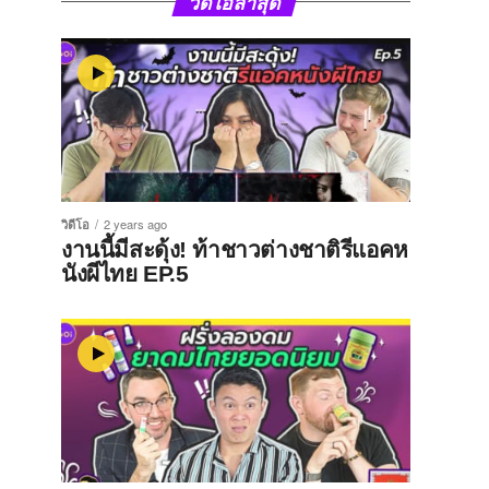
วิดีโอล่าสุด
วิดีโอ
2 years ago
งานนี้มีสะดุ้ง! ท้าชาวต่างชาติรีแอคห
นังผีไทย EP.5