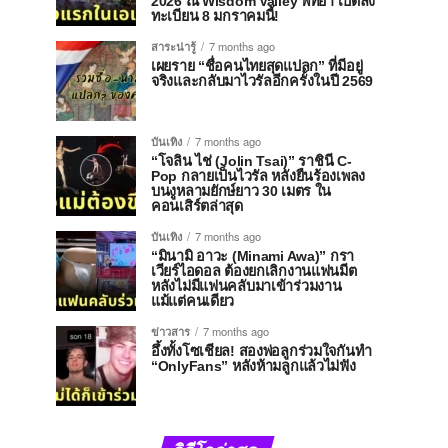
2026 ณ Wisdom Valley พัทยา เปิดลง
ทะเบียน 8 มกราคมนี้!
สาระน่ารู้
7 months ago
เผยราย “ชื่อคนไทยสุดแปลก” ที่มีอยู่
จริงและกลับมาไวรัลอีกครั้งในปี 2569
บันเทิง
7 months ago
“โจลิน ไช่ (Jolin Tsai)” ราชินี C-
Pop กลายเป็นไวรัล หลังยืนร้องเพลง
บนงูหลามยักษ์ยาว 30 เมตร ใน
คอนเสิร์ตล่าสุด
บันเทิง
7 months ago
“มินามิ อาวะ (Minami Awa)” กรา
เวียร์ไอดอล ต้องยกเลิกงานแฟนมีต
หลังไม่มีแฟนคลับมาเข้าร่วมงาน
แม้แต่คนเดียว
ข่าวสาร
7 months ago
อึ้งทั้งโซเชียล! สองพ่อลูกร่วมใจกันทำ
“OnlyFans” หลังห้ามลูกแล้วไม่ฟัง