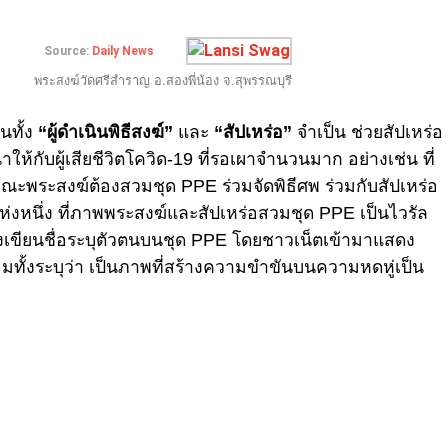
Source:
Daily News
พระสงฆ์วัดศรีสำราญ อ.สองพี่น้อง จ.สุพรรณบุรี
นทั้ง
“ผู้ดำเนินพิธีสงฆ์”
และ
“สัปเหร่อ”
จำเป็น ช่วยสัปเหร่อ
ห้กับผู้เสียชีวิตโควิด-19 ที่รอเผาจำนวนมาก อย่างเช่น ที่
คณะพระสงฆ์ต้องสวมชุด PPE ร่วมจัดพิธีศพ ร่วมกับสัปเหร่อ
ดแห่งหนึ่ง ที่ภาพพระสงฆ์และสัปเหร่อสวมชุด PPE เป็นไวรัล
้องเขียนชื่อระบุตัวตนบนชุด PPE โดยชาวเน็ตเข้ามาแสดง
ทั้งระบุว่า เป็นภาพที่สร้างความขำขันบนความหดหู่เป็น