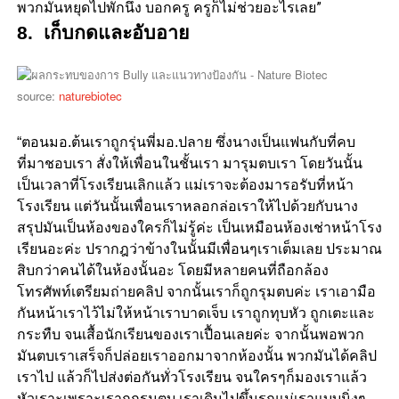
พวกมันหยุดไปพักนึง บอกครู ครูก็ไม่ช่วยอะไรเลย”
8. เก็บกดและอับอาย
source:
naturebiotec
“ตอนมอ.ต้นเราถูกรุ่นพี่มอ.ปลาย ซึ่งนางเป็นแฟนกับที่คบ
ที่มาชอบเรา สั่งให้เพื่อนในชั้นเรา มารุมตบเรา โดยวันนั้น
เป็นเวลาที่โรงเรียนเลิกแล้ว แม่เราจะต้องมารอรับที่หน้า
โรงเรียน แต่วันนั้นเพื่อนเราหลอกล่อเราให้ไปด้วยกับนาง
สรุปมันเป็นห้องของใครก็ไม่รู้ค่ะ เป็นเหมือนห้องเช่าหน้าโรง
เรียนอะค่ะ ปรากฎว่าข้างในนั้นมีเพื่อนๆเราเต็มเลย ประมาณ
สิบกว่าคนได้ในห้องนั้นอะ โดยมีหลายคนที่ถือกล้อง
โทรศัพท์เตรียมถ่ายคลิป จากนั้นเราก็ถูกรุมตบค่ะ เราเอามือ
กันหน้าเราไว้ไม่ให้หน้าเราบาดเจ็บ เราถูกทุบหัว ถูกเตะและ
กระทืบ จนเสื้อนักเรียนของเราเปื้อนเลยค่ะ จากนั้นพอพวก
มันตบเราเสร็จก็ปล่อยเราออกมาจากห้องนั้น พวกมันได้คลิป
เราไป แล้วก็ไปส่งต่อกันทั่วโรงเรียน จนใครๆก็มองเราแล้ว
หัวเราะเพราะเราถูกรุมตบ เราเดินไปขึ้นรถแม่เราแบบนิ่งๆ