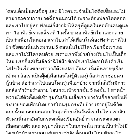
“ตอนเด็กเป็นคนซื่อๆ และ มีโรคประจำเป็นไตติดเชื้อและไม่
สามารถควบการปวดฉี่ตอนนอนได้ เพราะต้องฟอกไตตลอด
และเราไปอยู่หอ พ่อแม่ก็ฝากฝังไห้ครูที่ดูแลในหอเป็นคนดูแล
เรา 1อาทิตย์เราจะฉี่รดที่ 1 ครั้ง บางอาทิตย์ก็ไม่ และกลาย
เป็นว่าเพื่อนในหอเอาเราไปเล่าไห้เพื่อนในห้องฟังว่าเราฉี่ไส่
ผ้า ซึ่งตอนนั้นประมานป.5 ตอนนั้นไม่มีไครเรียกชื่อเราเลย
และเราไม่มีไครคบด้วย เพราะเราพึ่งย้ายโรงเรียนไปเป็นเด็ก
ใหม่ แรกก็แค่เริ่มล้อว่าฉี่ไส่ผ้า ซักพักเราไม่ตอบโต้ เค้าเริ่ม
ไส่ไข่ในเรื่องของเราว่าอึด้วยเปล่า อึแน่ๆ เริ่มมีหลายๆเรื่อง
เข้ามา ล้อเราเป็นตุ๊ด(เมือก่อนไม่รู้ตัวเอง) ล้อว่าเราชอบคน
นู้นบ้าง ล้อว่าเราไปแอบโดนรุ่นพี่เอาบ้าง จากนั้นก็เริ่มมีการ
แกล้ง ทำร้ายร่างกาย โยนกระเป๋าจากชั้น 5 ลงชั้น 1 สาดน้ำ
หวานไส่ตัวตั้งแต่เช้า รุมกันเขียนเสื้อเรา บางวันก็กลายเป็นที่
ระบายของเพื่อนโดยการโดนรุมกระทืบบ้าง เราอยู่ในชีวิต
แบบนั้นมาจนก่อนสอบวันสุดท้าย เป็นวันที่เราไม่ไหว เราจับ
หัวคนนั้นมาอัดกับกระจกห้องเรียนอัดย้ำๆ จนกระจกแตก
เลือดอาบตัว และ ครูมาเห็นเราในสภาพนั้น กลายเป็นว่าไม่มี
ไครเข้าข้างเราเลย แต่เพราะว่ายังเด็กเลยไม่โดนข้ออะไร