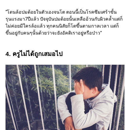
“โดนล้อปมด้อยในตัวเองจนโต ตอนนี้เป็นโรคซึมเศร้าขั้น
รุนแรงมา7ปีแล้ว ปัจจุบันปมด้อยนั้นเหลืออ้วนกับผิวคล้ำแต่ก็
ไม่ค่อยมีใครล้อแล้ว ทุกคนนิสัยก็โตขึ้นตามกาลเวลา แต่ก็
ขึ้นอยู่กับคนๆนั้นด้วยว่าจะยังอัคติเราอยู่หรือป่าว”
4. ครูไม่ได้ถูกเสมอไป