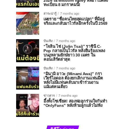
2026 ณ Wisdom Valley พัทยา เปิดลง
ทะเบียน 8 มกราคมนี้!
สาระน่ารู้
7 months ago
เผยราย “ชื่อคนไทยสุดแปลก” ที่มีอยู่
จริงและกลับมาไวรัลอีกครั้งในปี 2569
บันเทิง
7 months ago
“โจลิน ไช่ (Jolin Tsai)” ราชินี C-
Pop กลายเป็นไวรัล หลังยืนร้องเพลง
บนงูหลามยักษ์ยาว 30 เมตร ใน
คอนเสิร์ตล่าสุด
บันเทิง
7 months ago
“มินามิ อาวะ (Minami Awa)” กรา
เวียร์ไอดอล ต้องยกเลิกงานแฟนมีต
หลังไม่มีแฟนคลับมาเข้าร่วมงาน
แม้แต่คนเดียว
ข่าวสาร
7 months ago
อึ้งทั้งโซเชียล! สองพ่อลูกร่วมใจกันทำ
“OnlyFans” หลังห้ามลูกแล้วไม่ฟัง