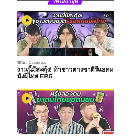
วิดีโอล่าสุด
วิดีโอ
2 years ago
งานนี้มีสะดุ้ง! ท้าชาวต่างชาติรีแอคห
นังผีไทย EP.5