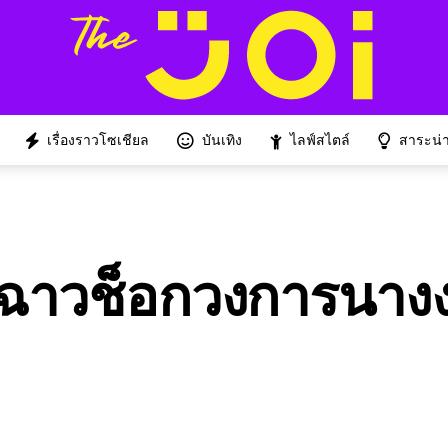
เรื่องราวโซเชียล
บันเทิง
ไลฟ์สไตล์
สาระน่าร
ื้อฉาวช็อกวงการนางง