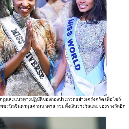
ามกฎและแนวทางปฏิบัติของกองประกวดอย่างเคร่งครัด เพื่อโขว์
พชรนิลจินดามูลค่ามหาศาล รวมทั้งเงินรางวัลและของรางวัลอีก