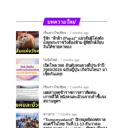
บทความใหม่
เรื่องราวโซเชียล
7 months ago
รู้จัก “ผ้าผ้า (Papa)” แมวส้มผู้โด่งดัง
แห่งพระราชวังต้องห้าม ผู้พิทักษ์เงียบ
งันใต้ชายคาทอง
ไลฟ์สไตล์
7 months ago
เปิดโพล 366 อันดับคนดวงดีประจำปี
2569/2026 ฉบับญี่ปุ่น เกิดวันไหน? มา
เช็คกันเลย!
เรื่องราวโซเชียล
7 months ago
เผยสาเหตุข้าราชการสาวติดตม.
เกาหลีใต้ หนังคนละม้วนจากคำชี้แจง
สถานทูตฯ
ข่าวสาร
7 months ago
“Tomorrowland” ปักหมุดจัดเทศกาล
ดนตรีในไทย วันที่ 11-13 ธันวาคม