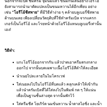
นอกจากจะบิด ชิมครีม จุ่มนมแล้ว ขนมกินเล่นอย่างโอรีโอ้
ยังสามารถนำมาดัดแปลงเป็นขนมหวานได้อีกเพียบ อย่าง
เช่น
“โอรีโอ้ชีสพาย”
ที่มีวิธีทำง่าย ๆ คล้ายบลูเบอรี่ชีสพาย
ด้านบนเลย เพียงเปลี่ยนวัตถุดิบที่ใช้ทำครัมเบิล จากแครก
เกอร์เป็นโอรีโอ้ และโรยหน้าด้วยโอรีโอ้แทนบลูเบอรี่เท่านั้น
เอง!
วิธีทำ:
แกะโอรีโอ้ออกจากกัน แล้วปาดเอาครีมตรงกลาง
ออกไป จากนั้นบดเฉพาะเนื้อโอรีโอ้สีดำให้ละเอียด
นำเนยไปละลายในไมโครเวฟ
ใส่เนยลงไปในโอรีโอ้ที่บดแล้ว คลุกเคล้าให้เข้ากัน
แล้วนำครัมเบิลที่ได้ใส่ลงไปในพิมพ์ กด ๆ ให้แน่น
เพื่อเป็นฐานชั้นล่างสุด จากนั้นพักไว้
ใส่ครีมชีส โยเกิร์ต นมข้นหวาน น้ำตาลไอซิ่ง และน้ำ