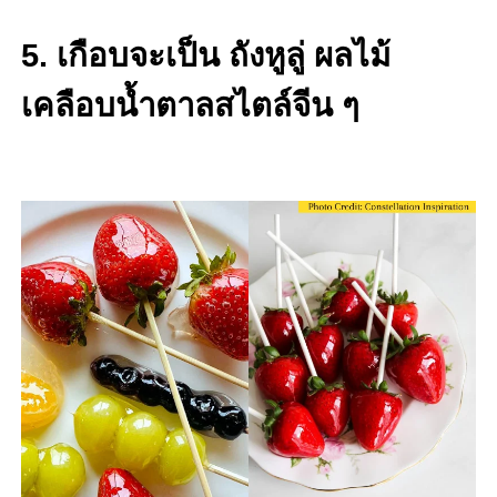
5. เกือบจะเป็น ถังหูลู่ ผลไม้
เคลือบน้ำตาลสไตล์จีน ๆ