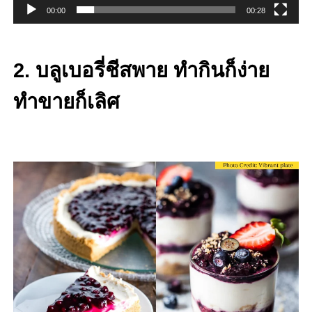
00:00
00:28
2. บลูเบอรี่ชีสพาย ทำกินก็ง่าย
ทำขายก็เลิศ