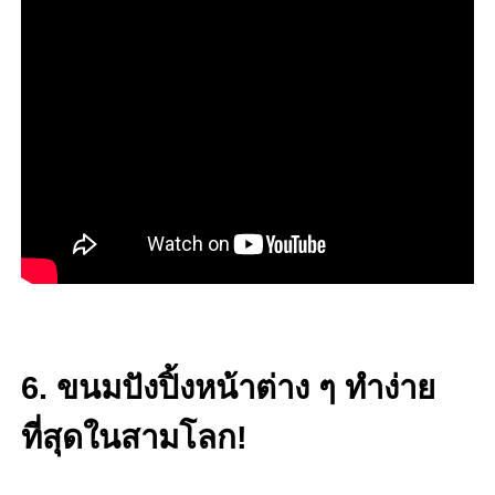
6. ขนมปังปิ้งหน้าต่าง ๆ ทำง่าย
ที่สุดในสามโลก!