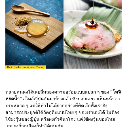
หลายคนคงได้เคยลิ้มลองความอร่อยแบบแปลก ๆ ของ
“โมจิ
หยดน้ำ”
สไตล์ญี่ปุ่นกันมาบ้างแล้ว ซึ่งบอกเลยว่าเห็นหน้าตา
ประหลาด ๆ แต่วิธีทำไม่ได้ยากอย่างที่คิด อีกทั้งเรายัง
สามารถประยุกต์ใช้วัตถุดิบแบบไทย ๆ ของเราเองได้ ไม่ต้อง
ใช้ผงวุ้นของญี่ปุ่น หรือผงถั่วคินาโกะ แต่ใช้ผงวุ้นของไทย
และผงถั่วเหลืองก็ทำได้เช่นกัน!