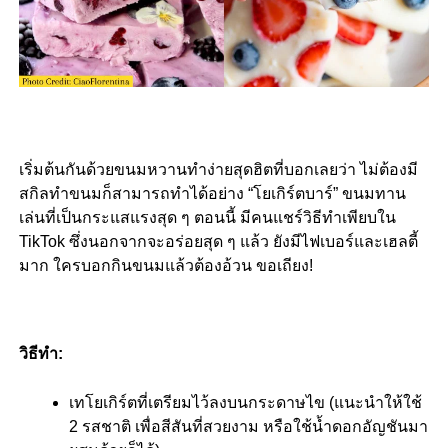
เริ่มต้นกันด้วยขนมหวานทำง่ายสุดฮิตที่บอกเลยว่า ไม่ต้องมี
สกิลทำขนมก็สามารถทำได้อย่าง “โยเกิร์ตบาร์” ขนมทาน
เล่นที่เป็นกระแสแรงสุด ๆ ตอนนี้ มีคนแชร์วิธีทำเพียบใน
TikTok ซึ่งนอกจากจะอร่อยสุด ๆ แล้ว ยังมีไฟเบอร์และเฮลตี้
มาก ใครบอกกินขนมแล้วต้องอ้วน ขอเถียง!
วิธีทำ:
เทโยเกิร์ตที่เตรียมไว้ลงบนกระดาษไข (แนะนำให้ใช้
2 รสชาติ เพื่อสีสันที่สวยงาม หรือใช้น้ำดอกอัญชันมา