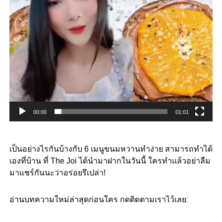
00:00
01:01
เป็นอย่างไรกันบ้างกับ 6 เมนูขนมหวานทำง่าย สามารถทำได้
เองที่บ้าน ที่ The Joi ได้นำมาฝากในวันนี้ ใครทำแล้วอย่าลืม
มาแชร์กันนะว่าอร่อยรึเปล่า!
อ่านบทความใหม่ล่าสุดก่อนใคร กดติดตามเราไว้เลย: