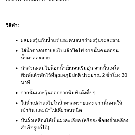
วิธีทำ:
ผสมผงวุ้นกับน้ำแร่ และคนจนกว่าผงวุ้นจะละลาย
ใส่น้ำตาลทรายลงไปแล้วปิดไฟ จากนั้นคนต่อจน
น้ำตาลละลาย
นำส่วนผสมไปน็อกน้ำเย็นจนเริ่มอุ่น จากนั้นเทใส่
พิมพ์แล้วพักไว้ที่อุณหภูมิปกติ ประมาณ 2 ชั่วโมง 30
นาที
จากนั้นแกะวุ้นออกจากพิมพ์ เด้งดึ๋ง ๆ
ใส่น้ำเปล่าลงไปในน้ำตาลทรายแดง จากนั้นคนให้
เข้ากัน และนำไปเคี่ยวจนหนืด
ปั่นถั่วเหลืองให้เป็นผงละเอียด (หรือจะซื้อผงถั่วเหลือง
สำเร็จรูปก็ได้)