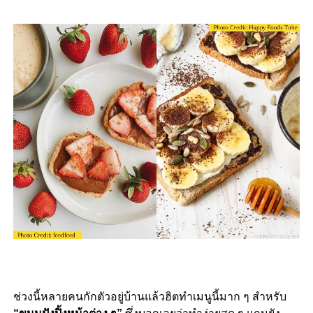
ช่วงนี้หลายคนกักตัวอยู่บ้านแล้วฮิตทำเมนูนี้มาก ๆ สำหรับ