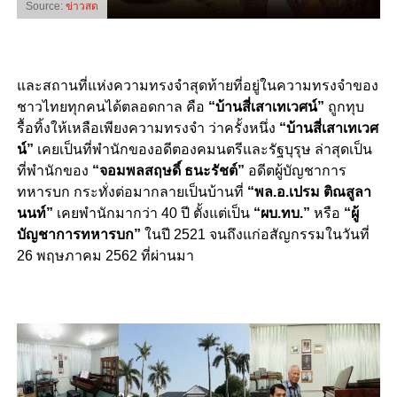
Source:
ข่าวสด
และสถานที่แห่งความทรงจำสุดท้ายที่อยู่ในความทรงจำของ
ชาวไทยทุกคนได้ตลอดกาล คือ
“บ้านสี่เสาเทเวศน์”
ถูกทุบ
รื้อทิ้งให้เหลือเพียงความทรงจำ ว่าครั้งหนึ่ง
“บ้านสี่เสาเทเวศ
น์”
เคยเป็นที่พำนักของอดีตองคมนตรีและรัฐบุรุษ ล่าสุดเป็น
ที่พำนักของ
“จอมพลสฤษดิ์ ธนะรัชต์”
อดีตผู้บัญชาการ
ทหารบก กระทั่งต่อมากลายเป็นบ้านที่
“พล.อ.เปรม ติณสูลา
นนท์”
เคยพำนักมากว่า 40 ปี ตั้งแต่เป็น
“ผบ.ทบ.”
หรือ
“ผู้
บัญชาการทหารบก”
ในปี 2521 จนถึงแก่อสัญกรรมในวันที่
26 พฤษภาคม 2562 ที่ผ่านมา