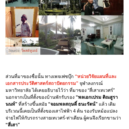
Source:
โพสต์ทูเดย์
ส่วนที่มาของชื่อนั้น ทางเพจเฟซบุ๊ก
“หน่วยวิจัยแผนที่และ
เอกสารประวัติศาสตร์สถาปัตยกรรม”
จุฬาลงกรณ์
มหาวิทยาลัย ได้เคยอธิบายไว้ว่า ที่มาของ “สี่เสาเทเวศร์”
นอกจากเป็นที่ตั้งของบ้านพักรับรอง
“พลเอกเปรม ติณสูรา
นนท์”
ที่สร้างขึ้นสมัย
“จอมพลสฤษดิ์ ธนะรัตน์”
แล้ว เดิม
บริเวณนี้เคยเป็นที่ตั้งของเสาไฟฟ้า 4 ต้น รองรับหม้อแปลง
จ่ายไฟให้กับรถรางสายเทเวศร์-ท่าเตียน ผู้คนจึงเรียกขานว่า
“สี่เสา”