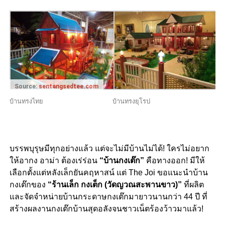
Source:
sentangsedtee.com
บ้านทรงไทย
บ้านทรงยุโรป
บรรพบุรุษมีทุกอย่างแล้ว แต่จะไม่มีบ้านไม่ได้! ใครไม่อยาก
ให้อากง อาม่า ต้องเร่ร่อน
“บ้านกงเต๊ก”
คือทางออก! มีให้
เลือกตั้งแต่หลังเล็กยันคฤหาสน์ แต่ The Joi ขอแนะนำบ้าน
กงเต๊กของ
“ร้านเล็ก กงเต็ก (วัดญวณสะพานขาว)”
ที่ผลิต
และจัดจำหน่ายบ้านกระดาษกงเต๊กมายาวนานกว่า 44 ปี ที่
สร้างผลงานกงเต๊กบ้านสุดอลังจนชาวเน็ตร้องว้าวมาแล้ว!