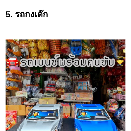
5. รถกงเต๊ก