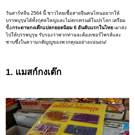
วันสาร์ทจีน 2564 นี้ ชาวไทยเชื้อสายจีนคนไหนอยากให้
บรรพบุรุษได้ทั้งกุศลใหญ่และไม่ตกเทรนด์ในปรโลก เตรียม
ซื้อ
กระดาษกงเต๊กแปลกยอดนิยม 6 อันดับแรกในไทย
เผาส่ง
ไปให้บรรพบุรุษ รับรองว่าพวกท่านจะต้องเซอร์ไพรส์และ
ซาบซึ้งในความกตัญญูของพวกคุณอย่างแน่นอน!
1. แมสก์กงเต๊ก