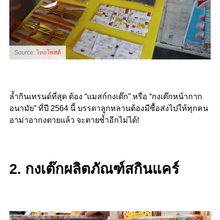
Source:
ไทยโพสต์
ล้ำกินเทรนด์ที่สุด ต้อง “แมสก์กงเต๊ก” หรือ “กงเต๊กหน้ากาก
อนามัย” ที่ปี 2564 นี้ บรรดาลูกหลานต้องมีซื้อส่งไปให้ทุกคน
อาม่าอากงตายแล้ว จะตายซ้ำอีกไม่ได้!
2. กงเต๊กผลิตภัณฑ์สกินแคร์