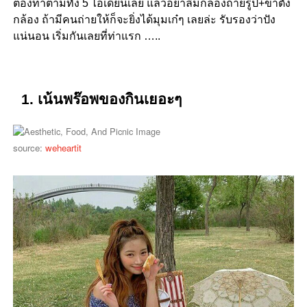
ต้องทำตามทั้ง 5 ไอเดียนี้เลย แล้วอย่าลืมกล้องถ่ายรูป+ขาตั้ง
กล้อง ถ้ามีคนถ่ายให้ก็จะยิ่งได้มุมเก๋ๆ เลยล่ะ รับรองว่าปัง
แน่นอน เริ่มกันเลยที่ท่าแรก …..
1. เน้นพร๊อพของกินเยอะๆ
source:
weheartit