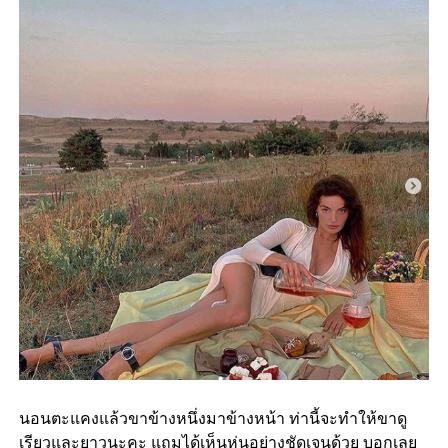
นอนตะแคงแล้วขาข้างหนึ่งมาข้างหน้า ท่านี้จะทำให้ขาดู
เรียวและยาวนะคะ แถมได้เห็นหุ่นอย่างชัดเจนด้วย บอกเลย