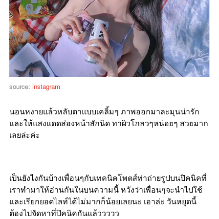
source:
instagram
นอนหงายแล้วหลับตาแบบเคลิ้มๆ ภาพออกมาละมุนน่ารัก
และให้แสงแดดส่องหน้าสักนิด ทาผิวโกลวๆหน่อยๆ สวยมาก
เลยล่ะค่ะ
เป็นยังไงกันบ้างเพื่อนๆกับเทคนิคโพตส์ท่าถ่ายรูปบนปิคนิคที่
เราทำมาให้อ่านกันในบนความนี้ หวังว่าเพื่อนๆจะนำไปใช้
และเรียกยอดไลท์ได้ไม่มากก็น้อยเลยนะ เอาล่ะ วันหยุดนี้
ต้องไปจัดหาที่ปิคนิคกันแล้ววววว