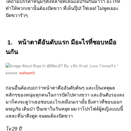
ได้ถามบรรดาหนุ่มๆทั้งหลายที่เล่นแอปฯนี้กันมาว่า อะไรที่
ทำให้พวกเขานั้นต้องปัดขวา ที่เห็นปุ๊ป! ใช่เลย! ไม่พูดเยอะ
ปัดขวารัวๆ
1. หน้าตาดีอันดับแรก มีอะไรที่ชอบหมือ
นกัน
source:
weheartit.
ก่อนอื่นต้องบอกว่าหน้าตาคืออันดับต้นๆ และเป็นเหตุผล
หลักๆของหนุ่มทุกคนในการปัดไปทางขวา และอันดับรองลง
มาก็คงจะดูว่าเธอชอบอะไรเหมือนเรามั้ย ยิ่งสาวที่ชอบออก
ผจญภัย เดินป่า ปีนเขาในวันหยุด ผมว่าโปรไฟล์ผู้หญิงแบบนี้
แหละที่น่าดึงดูด จนผมต้องปัดขวา
โจ 29 ปี