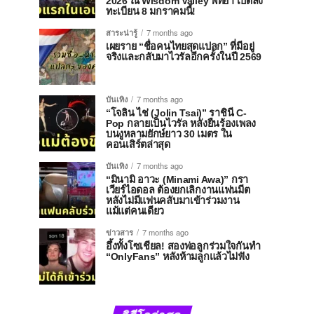
2026 ณ Wisdom Valley พัทยา เปิดลง
ทะเบียน 8 มกราคมนี้!
สาระน่ารู้
7 months ago
เผยราย “ชื่อคนไทยสุดแปลก” ที่มีอยู่
จริงและกลับมาไวรัลอีกครั้งในปี 2569
บันเทิง
7 months ago
“โจลิน ไช่ (Jolin Tsai)” ราชินี C-
Pop กลายเป็นไวรัล หลังยืนร้องเพลง
บนงูหลามยักษ์ยาว 30 เมตร ใน
คอนเสิร์ตล่าสุด
บันเทิง
7 months ago
“มินามิ อาวะ (Minami Awa)” กรา
เวียร์ไอดอล ต้องยกเลิกงานแฟนมีต
หลังไม่มีแฟนคลับมาเข้าร่วมงาน
แม้แต่คนเดียว
ข่าวสาร
7 months ago
อึ้งทั้งโซเชียล! สองพ่อลูกร่วมใจกันทำ
“OnlyFans” หลังห้ามลูกแล้วไม่ฟัง