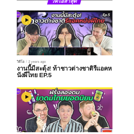
วิดีโอล่าสุด
วิดีโอ
2 years ago
งานนี้มีสะดุ้ง! ท้าชาวต่างชาติรีแอคห
นังผีไทย EP.5