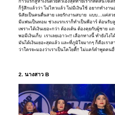
ก้าวแรกสู่หาเงินด้วยตัวเองสุดท้ายเราก็ตัดสินใจเดิ
ก็รู้สึกแล้วว่า ไม่ไหวแล้ว ไม่มีเงินใช้ อยากทำง
นิสัยเป็นคนตื่นสาย เลยรักงานสบาย แบบ…แค่สวยแล
มีแฟนเป็นทอม ช่วงแรกเราก็ทำเป็นพีอาร์ ต้อนรับลูก
เพราะได้เงินเยอะกว่า ต้องเต้น ต้องคุยกับผู้ชาย แ
พอมีเงินเก็บ เราเลยเอาวะ!! เลือกทางนี้ ทำยังไงได
มันได้เงินเยอะสุดแล้ว และที่ภูมิใจมากๆ ก็คือเรา
ว่าใครจะมองว่าเราเป็นโคโยตี้!! ไม่แคร์คำพูดคนอื่
2. นางสาว B