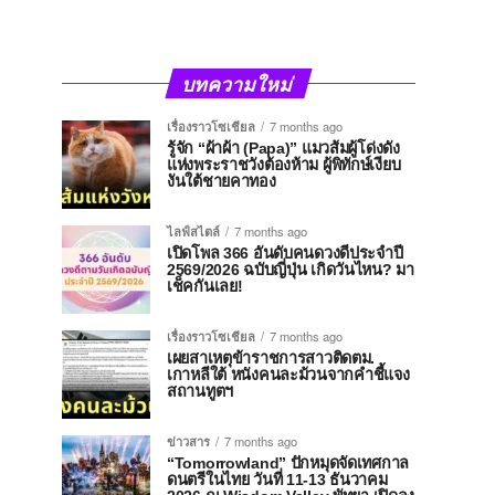
บทความใหม่
เรื่องราวโซเชียล
7 months ago
รู้จัก “ผ้าผ้า (Papa)” แมวส้มผู้โด่งดัง
แห่งพระราชวังต้องห้าม ผู้พิทักษ์เงียบ
งันใต้ชายคาทอง
ไลฟ์สไตล์
7 months ago
เปิดโพล 366 อันดับคนดวงดีประจำปี
2569/2026 ฉบับญี่ปุ่น เกิดวันไหน? มา
เช็คกันเลย!
เรื่องราวโซเชียล
7 months ago
เผยสาเหตุข้าราชการสาวติดตม.
เกาหลีใต้ หนังคนละม้วนจากคำชี้แจง
สถานทูตฯ
ข่าวสาร
7 months ago
“Tomorrowland” ปักหมุดจัดเทศกาล
ดนตรีในไทย วันที่ 11-13 ธันวาคม