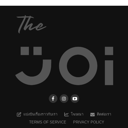
แบ่งปันเรื่องราวกับเรา
โฆษณา
ติดต่อเรา
TERMS OF SERVICE
PRIVACY POLICY