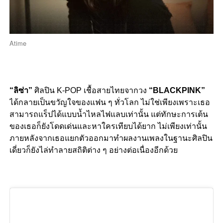
Atime
“ลิซ่า”
ศิลปิน K-POP เชื้อสายไทยจากวง
“BLACKPINK”
ได้กลายเป็นขวัญใจของแฟน ๆ ทั่วโลก ไม่ใช่เพียงเพราะเธอ
สามารถแร็ปได้แบบน้ำไหลไฟแลบเท่านั้น แต่ทักษะการเต้น
ของเธอก็ยังโดดเด่นและหาใครเทียบได้ยาก ไม่เพียงเท่านั้น
ภายหลังจากเธอแยกตัวออกมาทำผลงานเพลงในฐานะศิลปิน
เดี่ยวก็ยังไล่ทำลายสถิติต่าง ๆ อย่างต่อเนื่องอีกด้วย