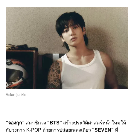
Asian junkie
“จองกุก”
สมาชิกวง
“BTS”
สร้างประวัติศาสตร์หน้าใหม่ให้
กับวงการ K-POP ด้วยการปล่อยเพลงเดี่ยว
“SEVEN”
ที่