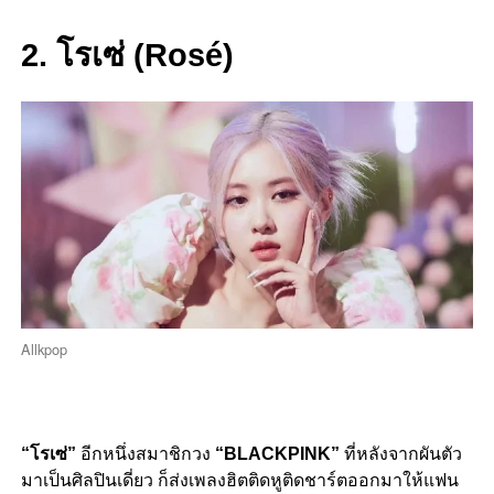
2. โรเซ่ (Rosé)
Allkpop
“โรเซ่”
อีกหนึ่งสมาชิกวง
“BLACKPINK”
ที่หลังจากผันตัว
มาเป็นศิลปินเดี่ยว ก็ส่งเพลงฮิตติดหูติดชาร์ตออกมาให้แฟน