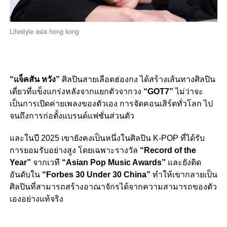
Lifestyle asia hong kong
“แจ็คสัน หวัง”
ศิลปินสายเลือดฮ่องกง ได้สร้างเส้นทางศิลปิน
เดี่ยวที่แข็งแกร่งหลังจากแยกตัวจากวง
“GOT7”
ไม่ว่าจะ
เป็นการเปิดค่ายเพลงของตัวเอง การจัดคอนเสิร์ตทั่วโลก ไป
จนถึงการก่อตั้งแบรนด์แฟชั่นส่วนตัว
และในปี 2025 เขายังคงเป็นหนึ่งในศิลปิน K-POP ที่ได้รับ
การยอมรับอย่างสูง โดยเฉพาะรางวัล
“Record of the
Year”
จากเวที
“Asian Pop Music Awards”
และยังติด
อันดับใน
“Forbes 30 Under 30 China”
ทำให้เขากลายเป็น
ศิลปินที่สามารถสร้างอาณาจักรได้จากความสามารถของตัว
เองอย่างแท้จริง