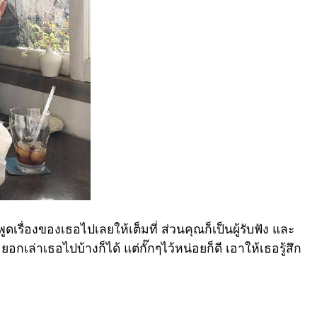
เรื่องของเธอไปเลยให้เต็มที่ ส่วนคุณก็เป็นผู้รับฟัง และ
กเล่าเธอไปบ้างก็ได้ แต่กั๊กๆไว้หน่อยก็ดี เอาให้เธอรู้สึก