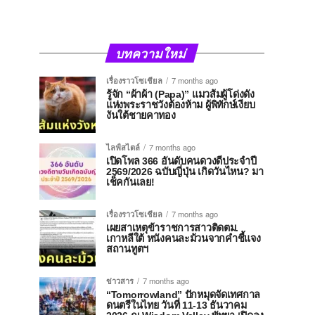
บทความใหม่
เรื่องราวโซเชียล
7 months ago
รู้จัก “ผ้าผ้า (Papa)” แมวส้มผู้โด่งดัง
แห่งพระราชวังต้องห้าม ผู้พิทักษ์เงียบ
งันใต้ชายคาทอง
ไลฟ์สไตล์
7 months ago
เปิดโพล 366 อันดับคนดวงดีประจำปี
2569/2026 ฉบับญี่ปุ่น เกิดวันไหน? มา
เช็คกันเลย!
เรื่องราวโซเชียล
7 months ago
เผยสาเหตุข้าราชการสาวติดตม.
เกาหลีใต้ หนังคนละม้วนจากคำชี้แจง
สถานทูตฯ
ข่าวสาร
7 months ago
“Tomorrowland” ปักหมุดจัดเทศกาล
ดนตรีในไทย วันที่ 11-13 ธันวาคม