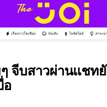
เรื่องราวโซเชียล
บันเทิง
ไลฟ์สไตล์
สาระน่าร
่มๆ จีบสาวผ่านแชทย
ื่อ