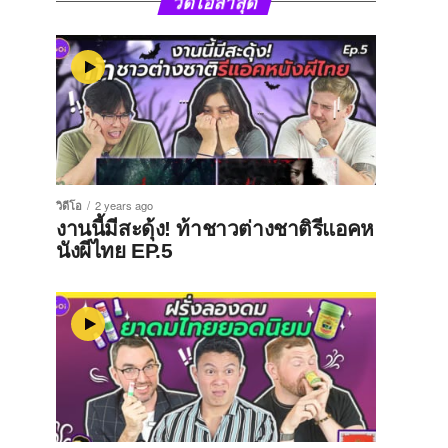
วิดีโอล่าสุด
วิดีโอ
2 years ago
งานนี้มีสะดุ้ง! ท้าชาวต่างชาติรีแอคห
นังผีไทย EP.5