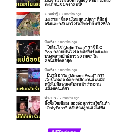
2026 ณ Wisdom Valley พัทยา เปิดลง
ทะเบียน 8 มกราคมนี้!
สาระน่ารู้
7 months ago
เผยราย “ชื่อคนไทยสุดแปลก” ที่มีอยู่
จริงและกลับมาไวรัลอีกครั้งในปี 2569
บันเทิง
7 months ago
“โจลิน ไช่ (Jolin Tsai)” ราชินี C-
Pop กลายเป็นไวรัล หลังยืนร้องเพลง
บนงูหลามยักษ์ยาว 30 เมตร ใน
คอนเสิร์ตล่าสุด
บันเทิง
7 months ago
“มินามิ อาวะ (Minami Awa)” กรา
เวียร์ไอดอล ต้องยกเลิกงานแฟนมีต
หลังไม่มีแฟนคลับมาเข้าร่วมงาน
แม้แต่คนเดียว
ข่าวสาร
7 months ago
อึ้งทั้งโซเชียล! สองพ่อลูกร่วมใจกันทำ
“OnlyFans” หลังห้ามลูกแล้วไม่ฟัง