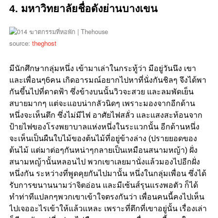
4. มหาวิทยาลัยชื่อดังย่านบางเขน
source:
theghost
มีนักศึกษากลุ่มหนึ่ง เข้ามาเล่าในกระทู้ว่า มีอยู่วันนึง เขา
และเพื่อนๆ6คน เกิดอารมณ์อยากไปหาที่นั่งกันชิลๆ จึงได้พา
กันขึ้นไปที่ดาดฟ้า ซึ่งข้างบนนั้นวิวจะสวย และลมพัดเย็น
สบายมากๆ แต่จะแอบน่ากลัวนิดๆ เพราะมองจากอีกด้าน
หนึ่งจะเห็นตึก ซึ่งไม่มีไฟ อาศัยไฟสลั่ว และแสงสะท้อนจาก
ป้ายไฟของโรงพยาบาลแห่งหนึ่งในระแวกนั้น อีกด้านหนึ่ง
จะเห็นเป็นผืนใบไม้ของต้นไม้ที่อยู่ข้างล่าง (ปรายยอดของ
ต้นไม้ แต่มาต่อๆกันหน่าๆกลายเป็นเหมือนสนามหญ้า) ฝั่ง
สนามหญ้านั้นหลอนไป พวกเขาเลยมานั่งแล้วมองไปอีกฝั่ง
หนึ่งกัน ระหว่างที่พูดคุยกันไปมานั้น หนึ่งในกลุ่มเพื่อน ซึ่งได้
รับการขนานนามว่าจิตอ่อน และมีเซ้นส์รุนแรงพอตัว ก็ได้
ทำท่าทีแปลกๆพวกเขาเข้าใจตรงกันว่า เพื่อนคนนี้คงไปเห็น
ไปเจออะไรเข้าให้แล้วแหละ เพราะที่ตึกที่เขาอยู่นั้น เรื่องเล่า