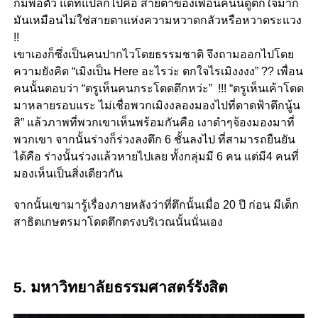
ก็มีพอตัว แต่ที่แปลกไปคือ สายตาของเพื่อนคนนี้ดูตกใจมาก
มันเหมือนไม่ใช่สายตาแห่งความหวาดกลัวหรือหวาดระแวง
!!
เขาเองก็ซึ่งเป็นคนปากไวโดยธรรมชาติ จึงถามออกไปโดย
ความยังคิด “เมิงเป็น Here อะไรว่ะ ตกใจไรเมิงงงง” ?? เพื่อน
คนนั้นตอบว่า “ตรูเห็นคนกระโดดตึกหว่ะ” !!! “ตรูเห็นเค้าโดด
มาหลายรอบแระ ไม่เชื่อพวกเมิงงลองมองไปที่ดาดฟ้าตึกนู้น
สิ” แล้วภาพที่พวกเขาเห็นพร้อมกันคือ เงาดำๆจ้องมองมาที่
พวกเขา จากนั้นร่างก็ร่วงลงตึก 6 ชั้นลงไป ที่สามารถยืนยัน
ได้คือ ร่างนั้นร่วงแล้วหายไปเลย ทั้งกลุ่มมี 6 คน แต่มี4 คนที่
มองเห็นเป็นสิ่งเดียวกัน
จากนั้นเขามารู้เรื่องภายหลังว่าที่ตึกนั้นเมื่อ 20 ปี ก่อน มีเด็ก
สาธิตเกษตรมาโดดตึกตรงบริเวณนั้นนั่นเอง
5. มหาวิทยาลัยธรรมศาสตร์รังสิต