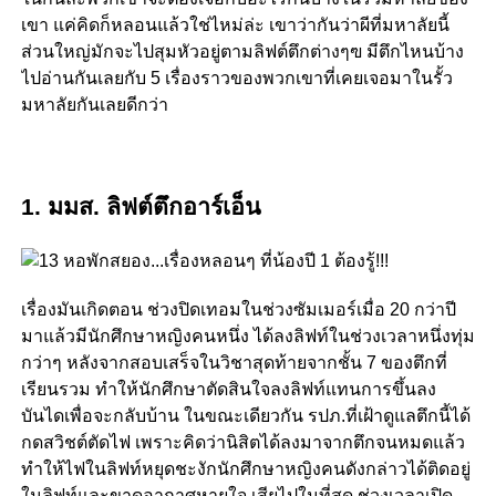
เขา แค่คิดก็หลอนแล้วใช่ไหม่ล่ะ เขาว่ากันว่าผีที่มหาลัยนี้
ส่วนใหญ่มักจะไปสุมหัวอยู่ตามลิฟต์ตึกต่างๆฃ มีตึกไหนบ้าง
ไปอ่านกันเลยกับ 5 เรื่องราวของพวกเขาที่เคยเจอมาในรั้ว
มหาลัยกันเลยดีกว่า
1. มมส. ลิฟต์ตึกอาร์เอ็น
เรื่องมันเกิดตอน ช่วงปิดเทอมในช่วงซัมเมอร์เมื่อ 20 กว่าปี
มาแล้วมีนักศึกษาหญิงคนหนึ่ง ได้ลงลิฟท์ในช่วงเวลาหนึ่งทุ่ม
กว่าๆ หลังจากสอบเสร็จในวิชาสุดท้ายจากชั้น 7 ของตึกที่
เรียนรวม ทำให้นักศึกษาตัดสินใจลงลิฟท์แทนการขึ้นลง
บันไดเพื่อจะกลับบ้าน ในขณะเดียวกัน รปภ.ที่เฝ้าดูแลตึกนี้ได้
กดสวิชต์ตัดไฟ เพราะคิดว่านิสิตได้ลงมาจากตึกจนหมดแล้ว
ทำให้ไฟในลิฟท์หยุดชะงักนักศึกษาหญิงคนดังกล่าวได้ติดอยู่
ในลิฟท์และขาดอากาศหายใจ เสียไปในที่สุด ช่วงเวลาเปิด