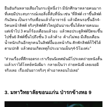
ยืนยันกันหลายเสียงในกระทู้หนึ่งว่า มีนักศึกษาหลายคนมาก
ที่เคยมีประสบการณ์เจอสิ่งลี้ลับที่นั่น เช่น “ที่ลิฟต์ เราขึ้นลิฟต์
กัน3คน เป็นเรากับเพื่อนแล้วก็อาจารย์ แล้วมีคนรอขึ้นอีก4-
5คนหน้าลิฟต์ จริงๆลิฟต์ตัวใหญ่มันน่าจะขึ้นได้หลายคนนะ
แต่เข้าไป 3 คนก็ร้องเตือนแล้วอะ แล้วพอประตูลิฟต์ปิดจะขึ้น
ไปชั้น6 ลิฟต์ขึ้นไปถึงชั้น 3 แล้วค้าง ค้างไม่พอ มีเสียงเตือน
น้ำหนักเกินอีกทุกคนในลิฟต์งี้มองหน้ากัน สักพักลิฟต์ก็ใช้ได้
ตามปกติ แล้วตอนเกิดเหตุก็ประมาณเย็นๆ4-5โมงค่ะ”
“ส่วนเรื่องที่ตึกจอดรถ เราเรียนนิเทศมันมีโปรเจคถ่ายหนังสั้น
เแล้วเราได้โจทย์หนังผีมา กลายเป็นว่า ถ่ายหนังผี เลยเจอผี
จริงเลย เรื่องมันยาวจริงๆ ทำเอาหลอนไปเลย”
3. มหาวิทยาลัยขอนแก่น ป่ารกข้างหอ 9