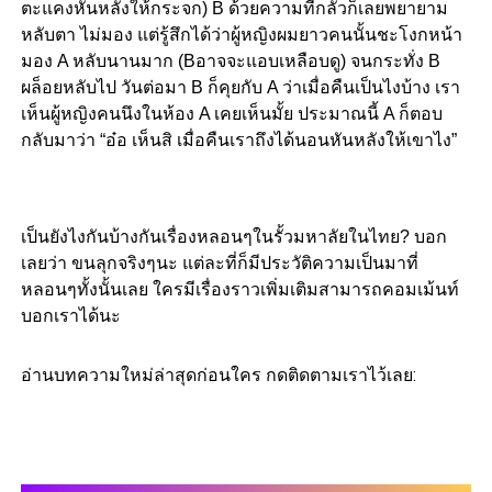
ตะแคงหันหลังให้กระจก) B ด้วยความที่กลัวก็เลยพยายาม
หลับตา ไม่มอง แต่รู้สึกได้ว่าผู้หญิงผมยาวคนนั้นชะโงกหน้า
มอง A หลับนานมาก (Bอาจจะแอบเหลือบดู) จนกระทั่ง B
ผล็อยหลับไป วันต่อมา B ก็คุยกับ A ว่าเมื่อคืนเป็นไงบ้าง เรา
เห็นผู้หญิงคนนึงในห้อง A เคยเห็นมั้ย ประมาณนี้ A ก็ตอบ
กลับมาว่า “อ๋อ เห็นสิ เมื่อคืนเราถึงได้นอนหันหลังให้เขาไง”
เป็นยังไงกันบ้างกันเรื่องหลอนๆในรั้วมหาลัยในไทย? บอก
เลยว่า ขนลุกจริงๆนะ แต่ละที่ก็มีประวัติความเป็นมาที่
หลอนๆทั้งนั้นเลย ใครมีเรื่องราวเพิ่มเติมสามารถคอมเม้นท์
บอกเราได้นะ
อ่านบทความใหม่ล่าสุดก่อนใคร กดติดตามเราไว้เลย: