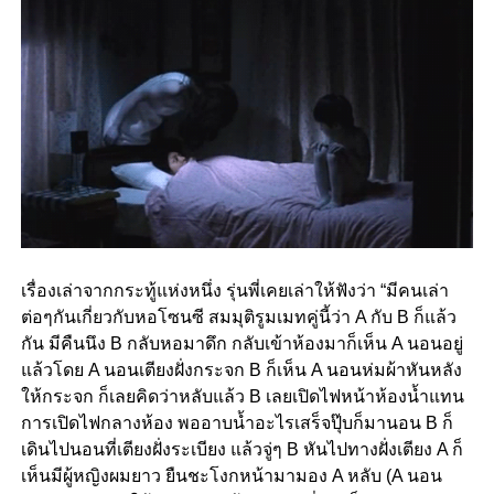
เรื่องเล่าจากกระทู้แห่งหนึ่ง รุ่นพี่เคยเล่าให้ฟังว่า “มีคนเล่า
ต่อๆกันเกี่ยวกับหอโซนซี สมมุติรูมเมทคู่นี้ว่า A กับ B ก็แล้ว
กัน มีคืนนึง B กลับหอมาดึก กลับเข้าห้องมาก็เห็น A นอนอยู่
แล้วโดย A นอนเตียงฝั่งกระจก B ก็เห็น A นอนห่มผ้าหันหลัง
ให้กระจก ก็เลยคิดว่าหลับแล้ว B เลยเปิดไฟหน้าห้องน้ำแทน
การเปิดไฟกลางห้อง พออาบน้ำอะไรเสร็จปุ๊บก็มานอน B ก็
เดินไปนอนที่เตียงฝั่งระเบียง แล้วจู่ๆ B หันไปทางฝั่งเตียง A ก็
เห็นมีผู้หญิงผมยาว ยืนชะโงกหน้ามามอง A หลับ (A นอน