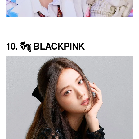
10. จีซู BLACKPINK