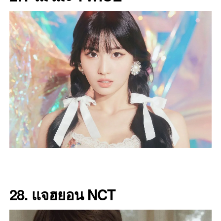
28. แจฮยอน NCT