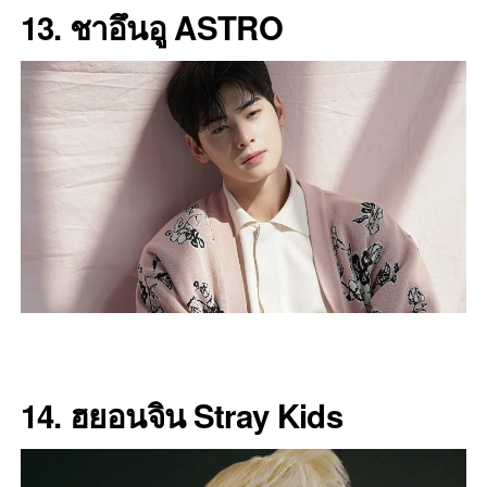
13. ชาอึนอู ASTRO
14. ฮยอนจิน Stray Kids