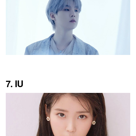
7. IU