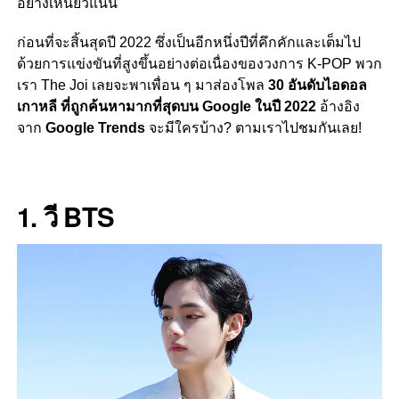
อย่างเหนียวแน่น
ก่อนที่จะสิ้นสุดปี 2022 ซึ่งเป็นอีกหนึ่งปีที่คึกคักและเต็มไป
ด้วยการแข่งขันที่สูงขึ้นอย่างต่อเนื่องของวงการ K-POP พวก
เรา The Joi เลยจะพาเพื่อน ๆ มาส่องโพล
30 อันดับไอดอล
เกาหลี ที่ถูกค้นหามากที่สุดบน Google ในปี 2022
อ้างอิง
จาก
Google Trends
จะมีใครบ้าง? ตามเราไปชมกันเลย!
1. วี BTS