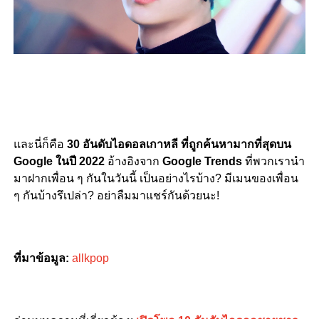
และนี่ก็คือ
30 อันดับไอดอลเกาหลี ที่ถูกค้นหามากที่สุดบน
Google ในปี 2022
อ้างอิงจาก
Google Trends
ที่พวกเรานำ
มาฝากเพื่อน ๆ กันในวันนี้ เป็นอย่างไรบ้าง? มีเมนของเพื่อน
ๆ กันบ้างรึเปล่า? อย่าลืมมาแชร์กันด้วยนะ!
ที่มาข้อมูล:
allkpop