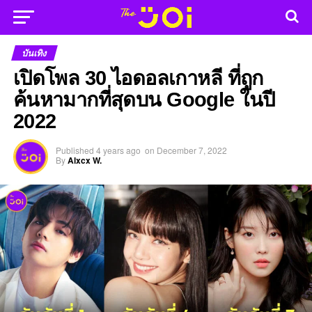
บันเทิง
เปิดโพล 30 ไอดอลเกาหลี ที่ถูก
ค้นหามากที่สุดบน Google ในปี
2022
Published
4 years ago
on
December 7, 2022
By
Alxcx W.