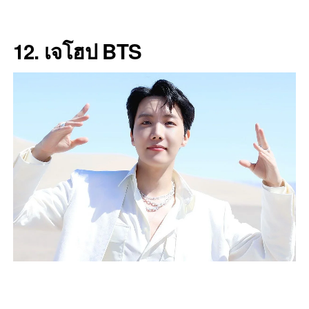
12. เจโฮป BTS