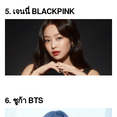
5. เจนนี่ BLACKPINK
6. ชูก้า BTS