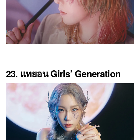
23. แทยอน
Girls’ Generation