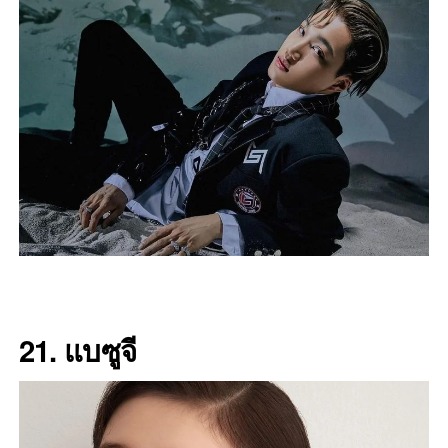
21. แบซูจี