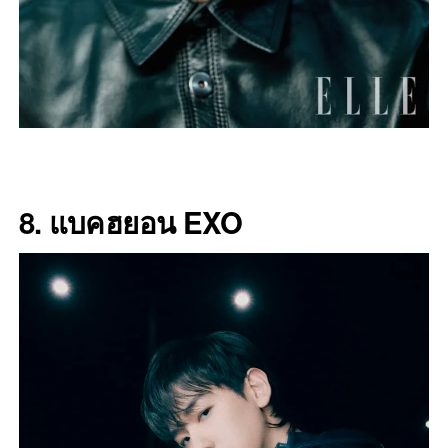
8.
แบคฮยอน EXO