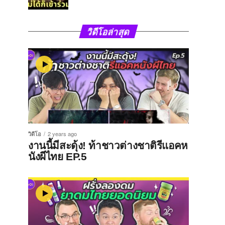
วิดีโอล่าสุด
วิดีโอ
2 years ago
งานนี้มีสะดุ้ง! ท้าชาวต่างชาติรีแอคห
นังผีไทย EP.5