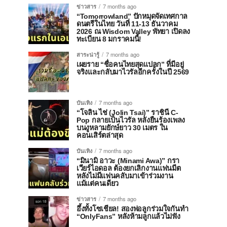
ข่าวสาร
7 months ago
“Tomorrowland” ปักหมุดจัดเทศกาล
ดนตรีในไทย วันที่ 11-13 ธันวาคม
2026 ณ Wisdom Valley พัทยา เปิดลง
ทะเบียน 8 มกราคมนี้!
สาระน่ารู้
7 months ago
เผยราย “ชื่อคนไทยสุดแปลก” ที่มีอยู่
จริงและกลับมาไวรัลอีกครั้งในปี 2569
บันเทิง
7 months ago
“โจลิน ไช่ (Jolin Tsai)” ราชินี C-
Pop กลายเป็นไวรัล หลังยืนร้องเพลง
บนงูหลามยักษ์ยาว 30 เมตร ใน
คอนเสิร์ตล่าสุด
บันเทิง
7 months ago
“มินามิ อาวะ (Minami Awa)” กรา
เวียร์ไอดอล ต้องยกเลิกงานแฟนมีต
หลังไม่มีแฟนคลับมาเข้าร่วมงาน
แม้แต่คนเดียว
ข่าวสาร
7 months ago
อึ้งทั้งโซเชียล! สองพ่อลูกร่วมใจกันทำ
“OnlyFans” หลังห้ามลูกแล้วไม่ฟัง