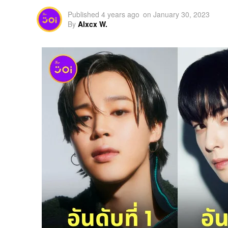
Published
4 years ago
on
January 30, 2023
By
Alxcx W.