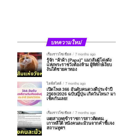
บทความใหม่
เรื่องราวโซเชียล
7 months ago
รู้จัก “ผ้าผ้า (Papa)” แมวส้มผู้โด่งดัง
แห่งพระราชวังต้องห้าม ผู้พิทักษ์เงียบ
งันใต้ชายคาทอง
ไลฟ์สไตล์
7 months ago
เปิดโพล 366 อันดับคนดวงดีประจำปี
2569/2026 ฉบับญี่ปุ่น เกิดวันไหน? มา
เช็คกันเลย!
เรื่องราวโซเชียล
7 months ago
เผยสาเหตุข้าราชการสาวติดตม.
เกาหลีใต้ หนังคนละม้วนจากคำชี้แจง
สถานทูตฯ