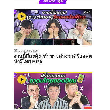
วิดีโอล่าสุด
วิดีโอ
2 years ago
งานนี้มีสะดุ้ง! ท้าชาวต่างชาติรีแอคห
นังผีไทย EP.5