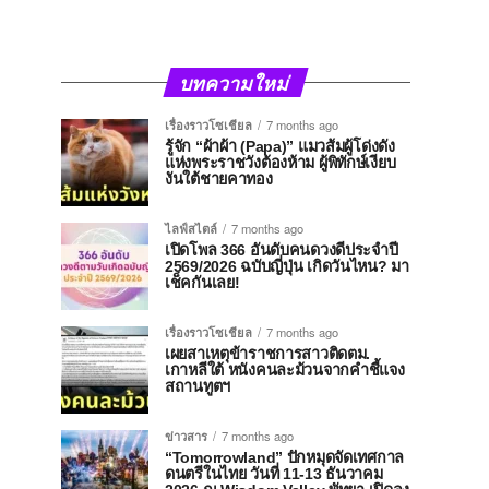
บทความใหม่
เรื่องราวโซเชียล
7 months ago
รู้จัก “ผ้าผ้า (Papa)” แมวส้มผู้โด่งดัง
แห่งพระราชวังต้องห้าม ผู้พิทักษ์เงียบ
งันใต้ชายคาทอง
ไลฟ์สไตล์
7 months ago
เปิดโพล 366 อันดับคนดวงดีประจำปี
2569/2026 ฉบับญี่ปุ่น เกิดวันไหน? มา
เช็คกันเลย!
เรื่องราวโซเชียล
7 months ago
เผยสาเหตุข้าราชการสาวติดตม.
เกาหลีใต้ หนังคนละม้วนจากคำชี้แจง
สถานทูตฯ
ข่าวสาร
7 months ago
“Tomorrowland” ปักหมุดจัดเทศกาล
ดนตรีในไทย วันที่ 11-13 ธันวาคม