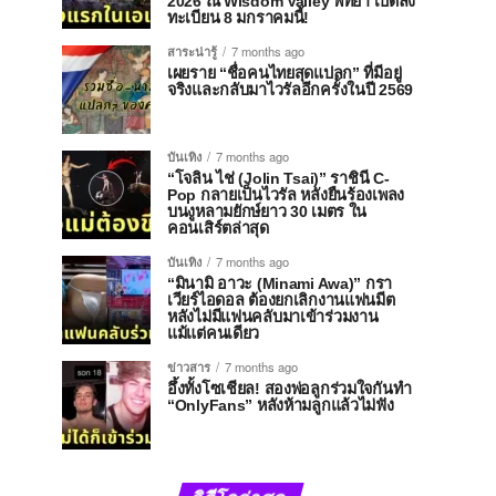
2026 ณ Wisdom Valley พัทยา เปิดลง
ทะเบียน 8 มกราคมนี้!
สาระน่ารู้
7 months ago
เผยราย “ชื่อคนไทยสุดแปลก” ที่มีอยู่
จริงและกลับมาไวรัลอีกครั้งในปี 2569
บันเทิง
7 months ago
“โจลิน ไช่ (Jolin Tsai)” ราชินี C-
Pop กลายเป็นไวรัล หลังยืนร้องเพลง
บนงูหลามยักษ์ยาว 30 เมตร ใน
คอนเสิร์ตล่าสุด
บันเทิง
7 months ago
“มินามิ อาวะ (Minami Awa)” กรา
เวียร์ไอดอล ต้องยกเลิกงานแฟนมีต
หลังไม่มีแฟนคลับมาเข้าร่วมงาน
แม้แต่คนเดียว
ข่าวสาร
7 months ago
อึ้งทั้งโซเชียล! สองพ่อลูกร่วมใจกันทำ
“OnlyFans” หลังห้ามลูกแล้วไม่ฟัง