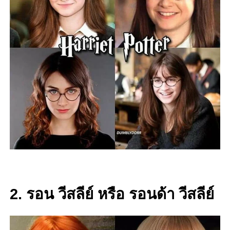
2. รอน วีสลีย์ หรือ รอนด้า วีสลีย์