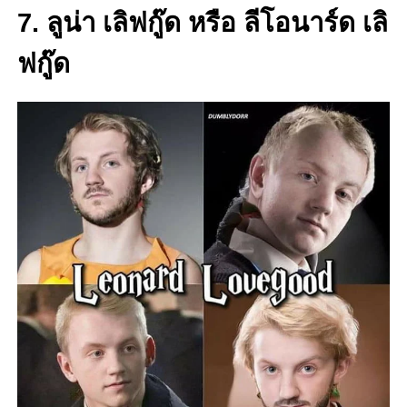
7. ลูน่า เลิฟกู๊ด หรือ ลีโอนาร์ด เลิ
ฟกู๊ด