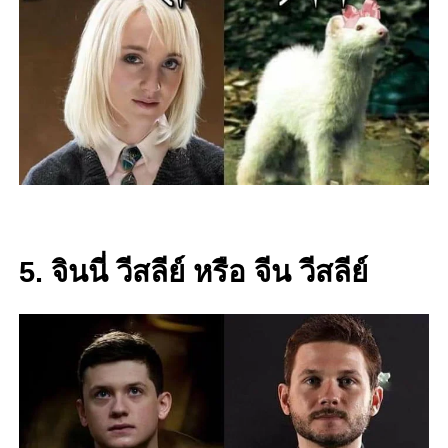
5. จินนี่ วีสลีย์ หรือ จีน วีสลีย์