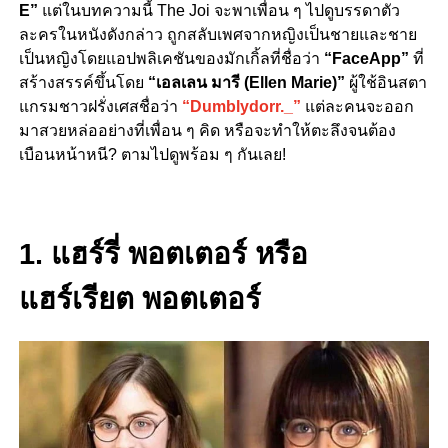
E”
แต่ในบทความนี้ The Joi จะพาเพื่อน ๆ ไปดูบรรดาตัว
ละครในหนังดังกล่าว ถูกสลับเพศจากหญิงเป็นชายและชาย
เป็นหญิงโดยแอปพลิเคชันของมักเกิ้ลที่ชื่อว่า
“FaceApp”
ที่
สร้างสรรค์ขึ้นโดย
“เอลเลน มารี (Ellen Marie)”
ผู้ใช้อินสตา
แกรมชาวฝรั่งเศสชื่อว่า
“Dumblydorr._”
แต่ละคนจะออก
มาสวยหล่ออย่างที่เพื่อน ๆ คิด หรือจะทำให้ตะลึงจนต้อง
เบือนหน้าหนี? ตามไปดูพร้อม ๆ กันเลย!
1. แฮร์รี่ พอตเตอร์ หรือ
แฮร์เรียต พอตเตอร์