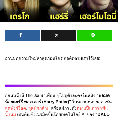
อ่านบทความใหม่ล่าสุดก่อนใคร กดติดตามเราไว้เลย:
ก่อนหน้านี้ The Joi พาเพื่อน ๆ ไปดูตัวละครในหนัง
“พ่อมด
น้อยแฮร์รี่ พอตเตอร์ (Harry Potter)”
ในหลากหลายลุค เช่น
ลุคพังก์ร็อค
,
ลุคนักกล้าม
หรือแม้กระทั่ง
ตอนเป็นทารกฟัน
น้ำนม
เป็นต้น ซึ่งเนรมิตขึ้นโดยเทคโนโลยี AI ของ
“DALL-