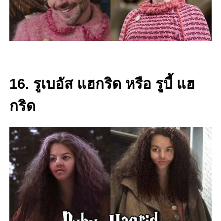
16. รูเบอัส แฮกริด หรือ รูบี้ แฮ
กริด