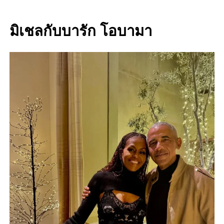
มิเชลกับบารัก โอบามา