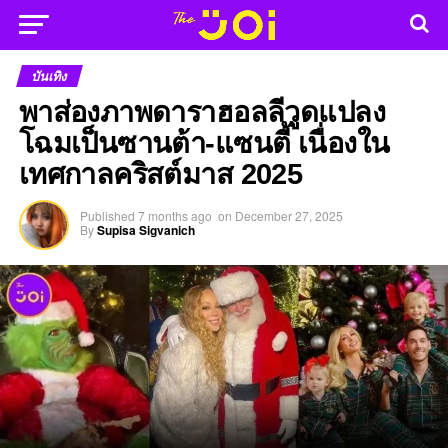
บันเทิง
พาส่องภาพดาราฮอลลีวูดแปลง
โฉมเป็นซานต้า-แซนตี้ เนื่องใน
เทศกาลคริสต์มาส 2025
Published
7 months ago
on
December 27, 2025
By
Supisa Sigvanich