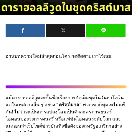
อ่านบทความใหม่ล่าสุดก่อนใคร กดติดตามเราไว้เลย:
แม้ดาราฮอลลีวูดจะขึ้นชื่อเรื่องการจัดเต็มชุดในวันฮาโลวีน
แต่ในเทศกาลอื่น ๆ อย่าง
“คริสต์มาส”
พวกเขาก็ทุ่มเทไม่แพ้
กัน! ไม่ว่าจะเป็นการแปลงโฉมเป็นตัวละครภาพยนตร์
ไอคอนของวงการดนตรี หรือแฟชั่นไอคอนระดับโลก และ
แน่นอนว่าเว็บไซต์ข่าวบันเทิงชื่อดังของสหรัฐอเมริกาอย่าง