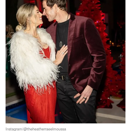
Instagram/@theheatherraeelmoussa