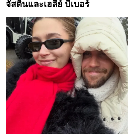
จัสตินและเฮลีย์ บีเบอร์