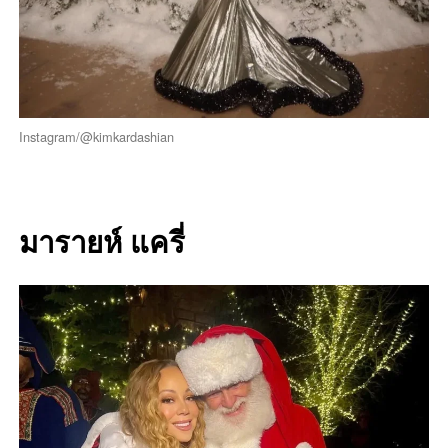
Instagram/@kimkardashian
มารายห์ แครี่