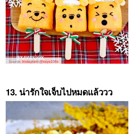
Source:
Instagram @xaya106x
13. น่ารักใจเจ็บไปหมดแล้ววว