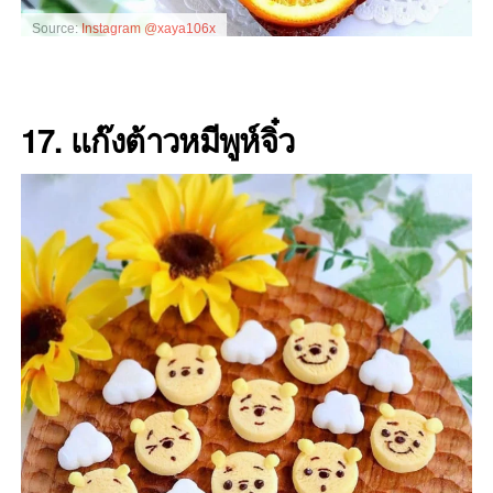
Source:
Instagram @xaya106x
17. แก๊งต้าวหมีพูห์จิ๋ว