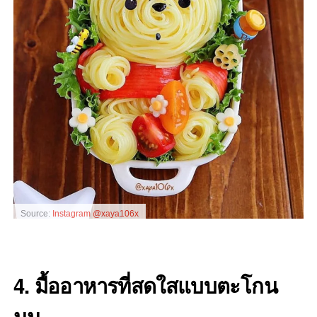
Source:
Instagram @xaya106x
4. มื้ออาหารที่สดใสแบบตะโกน
นน