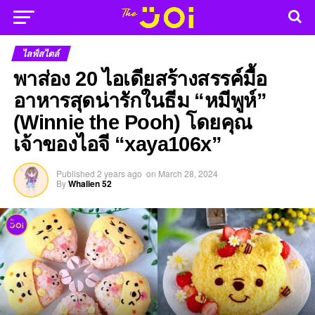
ไลฟ์สไตล์
พาส่อง 20 ไอเดียสร้างสรรค์มื้อ
อาหารสุดน่ารักในธีม “หมีพูห์”
(Winnie the Pooh) โดยคุณ
เจ้าของไอจี “xaya106x”
Published
2 years ago
on
March 28, 2024
By
Whalien 52