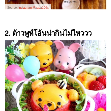
Source:
Instagram @xaya106x
2. ต้าวพูห์โอ้นน่ากินไม่ไหววว