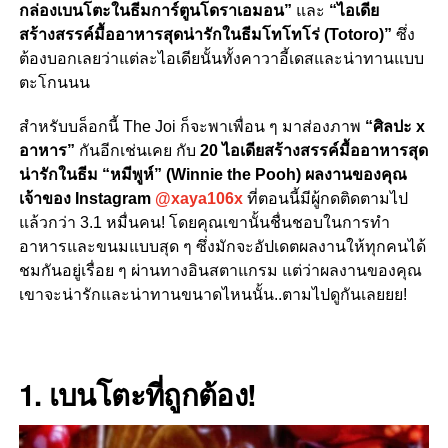
กล่องเบนโตะในธีมการ์ตูนโดราเอมอน”
และ
“ไอเดีย
สร้างสรรค์มื้ออาหารสุดน่ารักในธีมโทโทโร่ (Totoro)”
ซึ่ง
ต้องบอกเลยว่าแต่ละไอเดียนั้นทั้ง
คาวาอี้เดส
และน่าทานแบบ
ตะโกนนน
สำหรับบล็อกนี้ The Joi ก็จะพาเพื่อน ๆ มาส่องภาพ
“ศิลปะ x
อาหาร”
กันอีกเช่นเคย กับ
20 ไอเดียสร้างสรรค์มื้ออาหารสุด
น่ารักในธีม “หมีพูห์” (Winnie the Pooh) ผลงานของคุณ
เจ้าของ
Instagram
@xaya106x
ที่ตอนนี้มีผู้กดติดตามไป
แล้วกว่า 3.1 หมื่นคน!
โดยคุณเขานั้นชื่นชอบในการทำ
อาหารและขนมแบบสุด ๆ ซึ่งมักจะอัปเดตผลงานให้ทุกคนได้
ชมกันอยู่เรื่อย ๆ ผ่านทางอินสตาแกรม แต่ว่าผลงานของคุณ
เขาจะน่ารักและน่าทานขนาดไหนนั้น..ตามไปดูกันเลยยย!
1. เบนโตะที่ถูกต้อง!