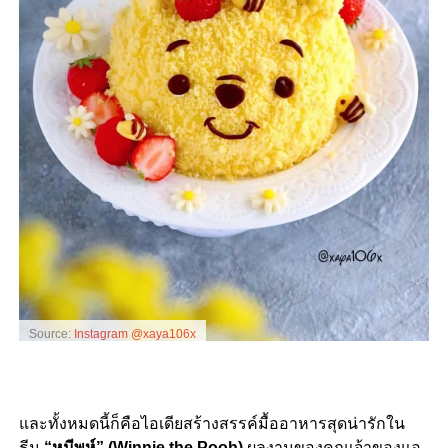
Source:
Instagram @xaya106x
และทั้งหมดนี้ก็คือไอเดียสร้างสรรค์มื้ออาหารสุดน่ารักใน
ธีม
“หมีพูห์” (Winnie the Pooh)
ผลงานของคุณเจ้าของแอ