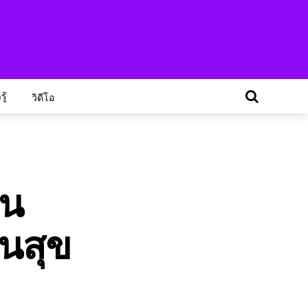
ู้
วิดีโอ
ิน
ันสุข