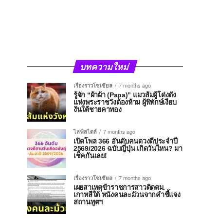
บทความใหม่
เรื่องราวโซเชียล
7 months ago
รู้จัก “ผ้าผ้า (Papa)” แมวส้มผู้โด่งดัง
แห่งพระราชวังต้องห้าม ผู้พิทักษ์เงียบ
งันใต้ชายคาทอง
ไลฟ์สไตล์
7 months ago
เปิดโพล 366 อันดับคนดวงดีประจำปี
2569/2026 ฉบับญี่ปุ่น เกิดวันไหน? มา
เช็คกันเลย!
เรื่องราวโซเชียล
7 months ago
เผยสาเหตุข้าราชการสาวติดตม.
เกาหลีใต้ หนังคนละม้วนจากคำชี้แจง
สถานทูตฯ