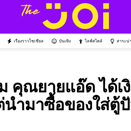
เรื่องราวโซเชียล
บันเทิง
ไลฟ์สไตล์
สาระน่าร
ม คุณยายแอ๊ด ได้เง
่นำมาซื้อของใส่ตู้ป