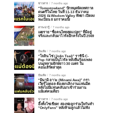
ข่าวสาร
7 months ago
“Tomorrowland” ปักหมุดจัดเทศกาล
ดนตรีในไทย วันที่ 11-13 ธันวาคม
2026 ณ Wisdom Valley พัทยา เปิดลง
ทะเบียน 8 มกราคมนี้!
สาระน่ารู้
7 months ago
เผยราย “ชื่อคนไทยสุดแปลก” ที่มีอยู่
จริงและกลับมาไวรัลอีกครั้งในปี 2569
บันเทิง
7 months ago
“โจลิน ไช่ (Jolin Tsai)” ราชินี C-
Pop กลายเป็นไวรัล หลังยืนร้องเพลง
บนงูหลามยักษ์ยาว 30 เมตร ใน
คอนเสิร์ตล่าสุด
บันเทิง
7 months ago
“มินามิ อาวะ (Minami Awa)” กรา
เวียร์ไอดอล ต้องยกเลิกงานแฟนมีต
หลังไม่มีแฟนคลับมาเข้าร่วมงาน
แม้แต่คนเดียว
ข่าวสาร
7 months ago
อึ้งทั้งโซเชียล! สองพ่อลูกร่วมใจกันทำ
“OnlyFans” หลังห้ามลูกแล้วไม่ฟัง