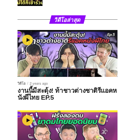
วิดีโอล่าสุด
วิดีโอ
2 years ago
งานนี้มีสะดุ้ง! ท้าชาวต่างชาติรีแอคห
นังผีไทย EP.5