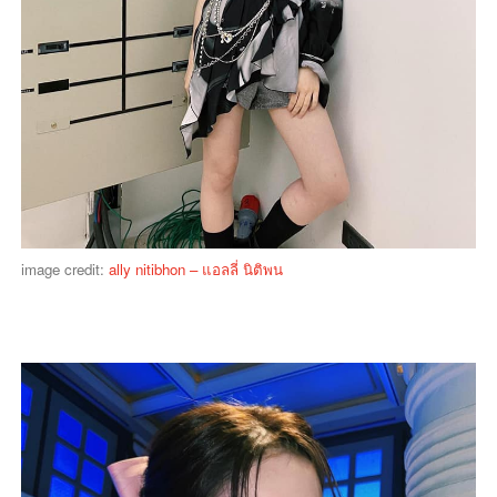
image credit:
ally nitibhon – แอลลี่ นิติพน