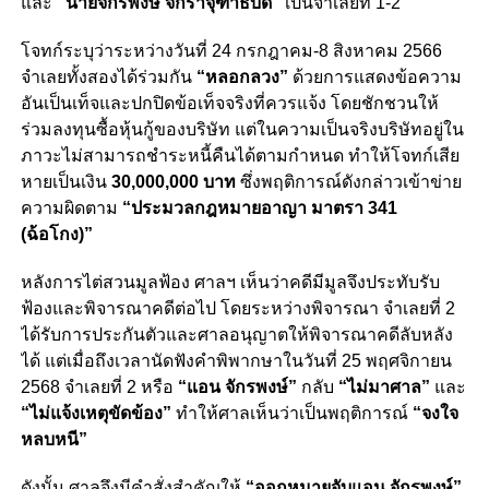
และ
“นายจักรพงษ์ จักราจุฑาธิบดิ์”
เป็นจำเลยที่ 1-2
โจทก์ระบุว่าระหว่างวันที่ 24 กรกฎาคม-8 สิงหาคม 2566
จำเลยทั้งสองได้ร่วมกัน
“หลอกลวง”
ด้วยการแสดงข้อความ
อันเป็นเท็จและปกปิดข้อเท็จจริงที่ควรแจ้ง โดยชักชวนให้
ร่วมลงทุนซื้อหุ้นกู้ของบริษัท แต่ในความเป็นจริงบริษัทอยู่ใน
ภาวะไม่สามารถชำระหนี้คืนได้ตามกำหนด ทำให้โจทก์เสีย
หายเป็นเงิน
30,000,000 บาท
ซึ่งพฤติการณ์ดังกล่าวเข้าข่าย
ความผิดตาม
“ประมวลกฎหมายอาญา มาตรา 341
(ฉ้อโกง)”
หลังการไต่สวนมูลฟ้อง ศาลฯ เห็นว่าคดีมีมูลจึงประทับรับ
ฟ้องและพิจารณาคดีต่อไป โดยระหว่างพิจารณา จำเลยที่ 2
ได้รับการประกันตัวและศาลอนุญาตให้พิจารณาคดีลับหลัง
ได้ แต่เมื่อถึงเวลานัดฟังคำพิพากษาในวันที่ 25 พฤศจิกายน
2568 จำเลยที่ 2 หรือ
“แอน จักรพงษ์”
กลับ
“ไม่มาศาล”
และ
“ไม่แจ้งเหตุขัดข้อง”
ทำให้ศาลเห็นว่าเป็นพฤติการณ์
“จงใจ
หลบหนี”
ดังนั้น ศาลจึงมีคำสั่งสำคัญให้
“ออกหมายจับแอน จักรพงษ์”