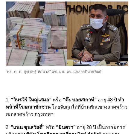
“พล. ต. ท. สุรเชษฐ์ หักพาล” ผช. ผบ. ตร. แถลงคดีหวยทิพย์
1.
“วินรวีร์ ใหญ่เสมอ”
หรือ
“ต๊ะ บอยสเกาท์”
อายุ 48 ปี
ทำ
หน้าที่โฆษณาชักชวน
โดยจับกุมได้ที่บ้านพักแขวงลาดพร้าว
เขตลาดพร้าว กรุงเทพฯ
2.
“แนน ขุนสวัสดิ์”
หรือ
“มินตรา”
อายุ 28 ปี เป็นกรรมการ