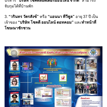
บริหาร
“บริษัท โชคดีลอตเตอรี่ออนไลน์ จำกัด”
สามารถ
จับกุมได้ที่บ้านพัก
3.
“วรินทร วัตรสังข์”
หรือ
“แอนนา ทีวีพูล”
อายุ 37 ปี เป็น
เจ้าของ
“บริษัท โชคดี ออนไลน์ ดอทคอม”
และ
ทำหน้าที่
โฆษณาชักชวน