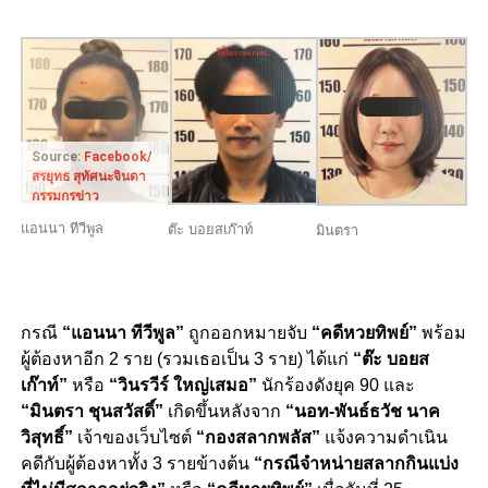
Source:
Facebook/
สรยุทธ สุทัศนะจินดา
กรรมกรข่าว
แอนนา ทีวีพูล
ต๊ะ บอยสเก๊าท์
มินตรา
กรณี
“แอนนา ทีวีพูล”
ถูกออกหมายจับ
“คดีหวยทิพย์”
พร้อม
ผู้ต้องหาอีก 2 ราย (รวมเธอเป็น 3 ราย) ได้แก่
“
ต๊ะ บอยส
เก๊าท์”
หรือ
“วินรวีร์ ใหญ่เสมอ”
นักร้องดังยุค 90 และ
“มินตรา ชุนสวัสดิ์”
เกิดขึ้นหลังจาก
“นอท-พันธ์ธวัช นาค
วิสุทธิ์”
เจ้าของเว็บไซต์
“กองสลากพลัส”
แจ้งความดำเนิน
คดีกับผู้ต้องหาทั้ง 3 รายข้างต้น
“กรณีจำหน่ายสลากกินแบ่ง